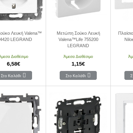
Σούκο Λευκή Valena™
Μετώπη Σούκο Λευκή
Πλαίσι
74420 LEGRAND
Valena™Life 755200
Nil
LEGRAND
Άμεσα Διαθέσιμο
Άμεσα Διαθέσιμο
Άμ
6,58€
1,15€
Στο Καλάθι
Στο Καλάθι
Σ