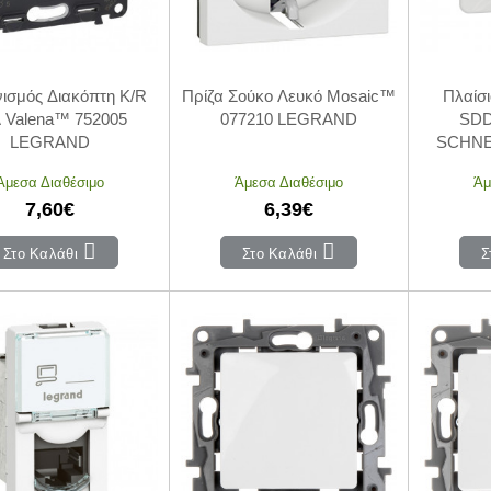
ισμός Διακόπτη K/R
Πρίζα Σούκο Λευκό Mosaic™
Πλαίσ
 Valena™ 752005
077210 LEGRAND
SDD
LEGRAND
SCHNE
Άμεσα Διαθέσιμο
Άμεσα Διαθέσιμο
Άμ
7,60€
6,39€
Στο Καλάθι
Στο Καλάθι
Σ