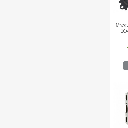
Μηχαν
10Α