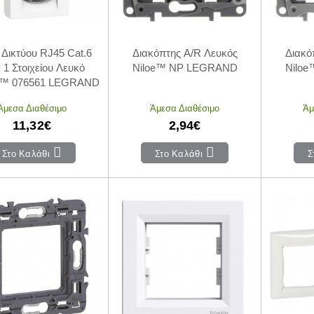
 Δικτύου RJ45 Cat.6
Διακόπτης A/R Λευκός
Διακό
1 Στοιχείου Λευκό
Niloe™ NP LEGRAND
Nilo
c™ 076561 LEGRAND
Άμεσα Διαθέσιμο
Άμεσα Διαθέσιμο
Άμ
11,32€
2,94€
Στο Καλάθι
Στο Καλάθι
Σ