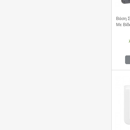
Βάση Σ
Με Βί