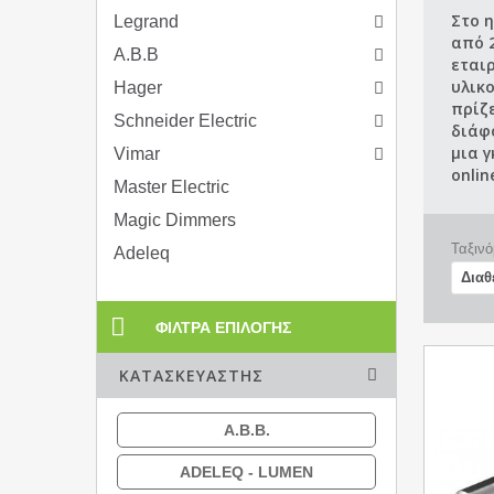
Στο 
Legrand
από 2
A.B.B
εται
υλικ
Hager
πρίζ
Schneider Electric
διάφ
μια 
Vimar
onlin
Master Electric
Magic Dimmers
Ταξινό
Adeleq
ΦΊΛΤΡΑ ΕΠΙΛΟΓΉΣ
ΚΑΤΑΣΚΕΥΑΣΤΉΣ
A.B.B.
ADELEQ - LUMEN