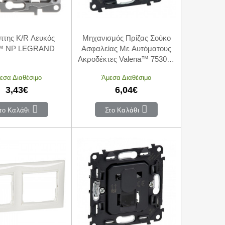
πτης K/R Λευκός
Μηχανισμός Πρίζας Σούκο
e™ NP LEGRAND
Ασφαλείας Με Αυτόματους
Ακροδέκτες Valena™ 753020
LEGRAND
εσα Διαθέσιμο
Άμεσα Διαθέσιμο
3,43€
6,04€
το Καλάθι
Στο Καλάθι