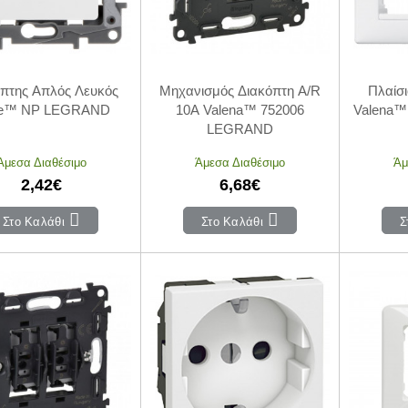
πτης Απλός Λευκός
Μηχανισμός Διακόπτη A/R
Πλαίσ
oe™ NP LEGRAND
10Α Valena™ 752006
Valena™
LEGRAND
Άμεσα Διαθέσιμο
Άμεσα Διαθέσιμο
Άμ
2,42€
6,68€
Στο Καλάθι
Στο Καλάθι
Σ