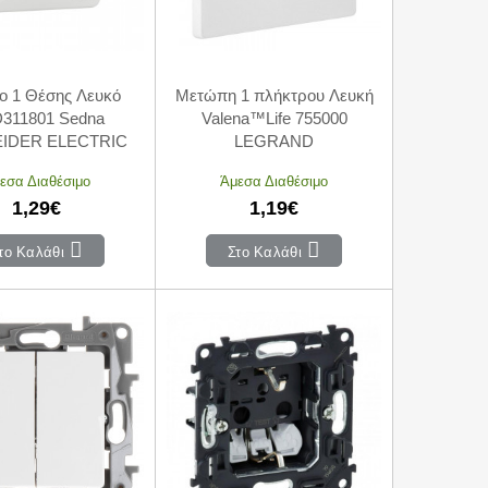
ιο 1 Θέσης Λευκό
Μετώπη 1 πλήκτρου Λευκή
311801 Sedna
Valena™Life 755000
IDER ELECTRIC
LEGRAND
εσα Διαθέσιμο
Άμεσα Διαθέσιμο
1,29€
1,19€
το Καλάθι
Στο Καλάθι