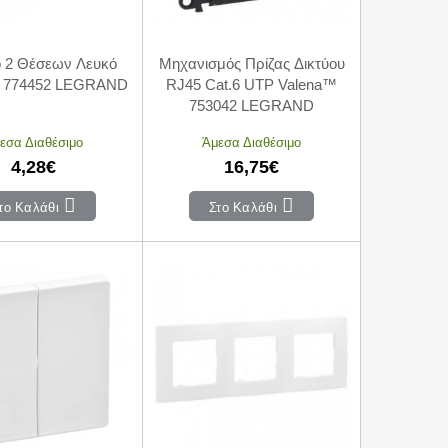
ο 2 Θέσεων Λευκό
Μηχανισμός Πρίζας Δικτύου
 774452 LEGRAND
RJ45 Cat.6 UTP Valena™
753042 LEGRAND
εσα Διαθέσιμο
Άμεσα Διαθέσιμο
4,28€
16,75€
το Καλάθι
Στο Καλάθι