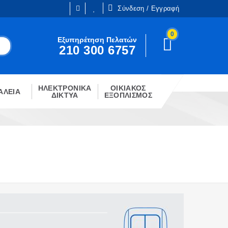
Σύνδεση / Εγγραφή
0
Είμαι ήδη πελάτης
Εξυπηρέτηση Πελατών
210 300 6757
Είστε ήδη εγγεγραμμένος;
!
Κάντε κλίκ στο παρακάτω κουμπί.
ΗΛΕΚΤΡΟΝΙΚΑ
ΟΙΚΙΑΚΟΣ
ΣΎΝΔΕΣΗ
ΑΛΕΙΑ
ΔΙΚΤΥΑ
ΕΞΟΠΛΙΣΜΟΣ