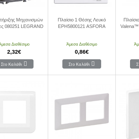
τήριξης Μηχανισμών
Πλαίσιο 1 Θέσης Λευκό
Πλαίσι
δες 080251 LEGRAND
EPH5800121 ASFORA
Valena™
Άμεσα Διαθέσιμο
Άμεσα Διαθέσιμο
Άμ
2,32€
0,86€
Στο Καλάθι
Στο Καλάθι
Σ