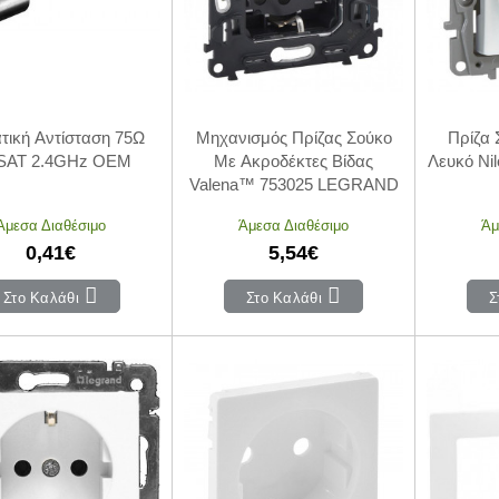
τική Αντίσταση 75Ω
Μηχανισμός Πρίζας Σούκο
Πρίζα 
SAT 2.4GHz OEM
Με Ακροδέκτες Βίδας
Λευκό N
Valena™ 753025 LEGRAND
Άμεσα Διαθέσιμο
Άμεσα Διαθέσιμο
Άμ
0,41€
5,54€
Στο Καλάθι
Στο Καλάθι
Σ