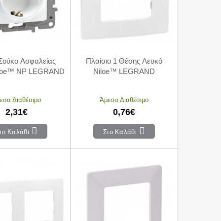
Σούκο Ασφαλείας
Πλαίσιο 1 Θέσης Λευκό
iloe™ NP LEGRAND
Niloe™ LEGRAND
εσα Διαθέσιμο
Άμεσα Διαθέσιμο
2,31€
0,76€
το Καλάθι
Στο Καλάθι