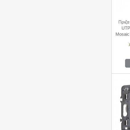
Πριζα
UTP 
Mosai