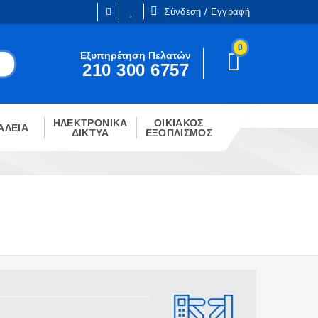
Σύνδεση / Εγγραφή
0
Είμαι ήδη πελάτης
Εξυπηρέτηση Πελατών
210 300 6757
Είστε ήδη εγγεγραμμένος;
!
Κάντε κλίκ στο παρακάτω κουμπί.
ΗΛΕΚΤΡΟΝΙΚΑ
ΟΙΚΙΑΚΟΣ
ΣΎΝΔΕΣΗ
ΑΛΕΙΑ
ΔΙΚΤΥΑ
ΕΞΟΠΛΙΣΜΟΣ