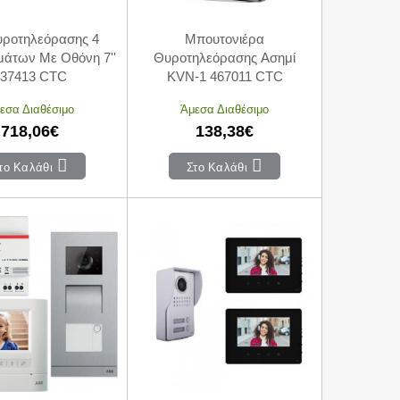
υροτηλεόρασης 4
Mπουτονιέρα
μάτων Με Οθόνη 7''
Θυροτηλεόρασης Ασημί
037413 CTC
KVN-1 467011 CTC
εσα Διαθέσιμο
Άμεσα Διαθέσιμο
718,06€
138,38€
το Καλάθι
Στο Καλάθι