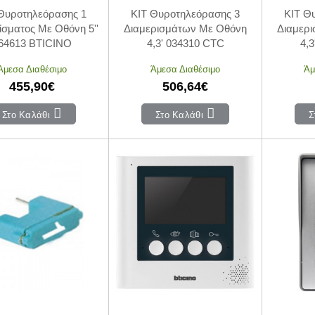
Θυροτηλεόρασης 1
KIT Θυροτηλεόρασης 3
KIT Θ
ίσματος Με Οθόνη 5''
Διαμερισμάτων Με Οθόνη
Διαμερ
64613 BTICINO
4,3' 034310 CTC
4,
Άμεσα Διαθέσιμο
Άμεσα Διαθέσιμο
Άμ
455,90€
506,64€
Στο Καλάθι
Στο Καλάθι
Σ