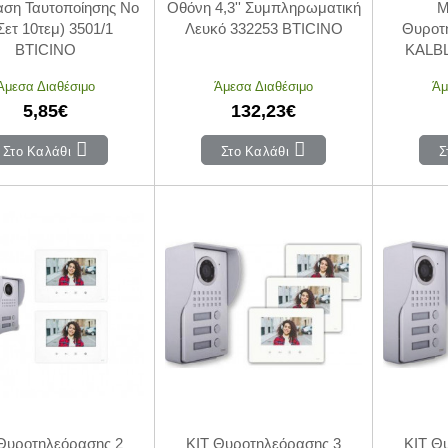
αση Ταυτοποίησης Νο
Οθόνη 4,3'' Συμπληρωματική
M
Σετ 10τεμ) 3501/1
Λευκό 332253 BTICINO
Θυροτ
BTICINO
KALBL
Άμεσα Διαθέσιμο
Άμεσα Διαθέσιμο
Άμ
5,85€
132,23€
Στο Καλάθι
Στο Καλάθι
Σ
Θυροτηλεόρασης 2
KIT Θυροτηλεόρασης 3
KIT Θ