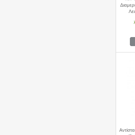
Διαμερ
Λε
Αντίστ