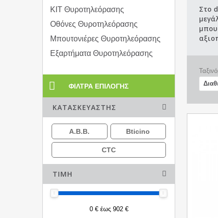
Στο 
KIT Θυροτηλεόρασης
μεγά
Οθόνες Θυροτηλεόρασης
μπου
αξιοπ
Μπουτονιέρες Θυροτηλεόρασης
Εξαρτήματα Θυροτηλεόρασης
Ταξινό
ΦΊΛΤΡΑ ΕΠΙΛΟΓΉΣ
ΚΑΤΑΣΚΕΥΑΣΤΉΣ
A.B.B.
Bticino
CTC
ΤΙΜΉ
0 € έως 902 €