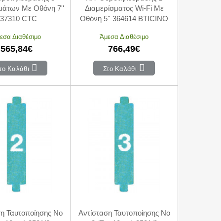
μάτων Με Οθόνη 7''
Διαμερίσματος Wi-Fi Με
037310 CTC
Οθόνη 5'' 364614 BTICINO
εσα Διαθέσιμο
Άμεσα Διαθέσιμο
565,84€
766,49€
το Καλάθι
Στο Καλάθι
ση Ταυτοποίησης Νο
Αντίσταση Ταυτοποίησης Νο