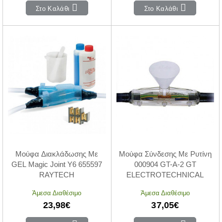
Στο Καλάθι
Στο Καλάθι
Μούφα Διακλάδωσης Με
Μούφα Σύνδεσης Με Ρυτίνη
GEL Magic Joint Y6 655597
000904 GT-A-2 GT
RAYTECH
ELECTROTECHNICAL
Άμεσα Διαθέσιμο
Άμεσα Διαθέσιμο
23,98€
37,05€