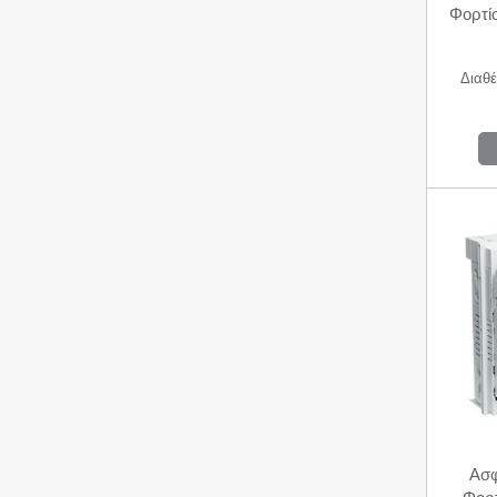
Φορτί
Διαθέ
Ασφ