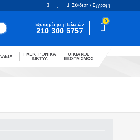
Σύνδεση / Εγγραφή
0
Είμαι ήδη πελάτης
Εξυπηρέτηση Πελατών
210 300 6757
Είστε ήδη εγγεγραμμένος;
!
Κάντε κλίκ στο παρακάτω κουμπί.
ΗΛΕΚΤΡΟΝΙΚΑ
ΟΙΚΙΑΚΟΣ
ΣΎΝΔΕΣΗ
ΑΛΕΙΑ
ΔΙΚΤΥΑ
ΕΞΟΠΛΙΣΜΟΣ