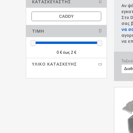
ΚΑΤΑΣΚΕΥΑΣΤΉΣ
Αν ψ
εγκα
CADDY
Στο D
σας 
να σ
ΤΙΜΉ
αγορ
να επ
0 € έως 2 €
Ταξινό
ΥΛΙΚΌ ΚΑΤΑΣΚΕΥΉΣ