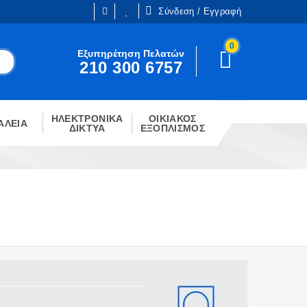
Σύνδεση / Εγγραφή
0
Είμαι ήδη πελάτης
Εξυπηρέτηση Πελατών
210 300 6757
Είστε ήδη εγγεγραμμένος;
!
Κάντε κλίκ στο παρακάτω κουμπί.
ΗΛΕΚΤΡΟΝΙΚΑ
ΟΙΚΙΑΚΟΣ
ΣΎΝΔΕΣΗ
ΑΛΕΙΑ
ΔΙΚΤΥΑ
ΕΞΟΠΛΙΣΜΟΣ