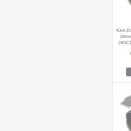
Κλιπ Σ
24mm
24SC