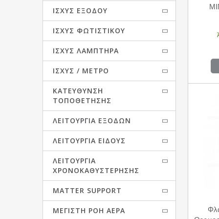
TELCO
TP-LINK
MI
ΙΣΧΎΣ ΕΞΌΔΟΥ
V-TIMER
ZAMBELIS
ΙΣΧΎΣ ΦΩΤΙΣΤΙΚΟΎ
airROXY
ΙΣΧΎΣ ΛΑΜΠΤΉΡΑ
ΙΣΧΎΣ / ΜΈΤΡΟ
ΚΑΤΕΎΘΥΝΣΗ
ΤΟΠΟΘΈΤΗΣΗΣ
ΛΕΙΤΟΥΡΓΊΑ ΕΞΌΔΩΝ
ΛΕΙΤΟΥΡΓΊΑ ΕΊΔΟΥΣ
ΛΕΙΤΟΥΡΓΊΑ
ΧΡΟΝΟΚΑΘΥΣΤΈΡΗΣΗΣ
MATTER SUPPORT
Φλά
ΜΈΓΙΣΤΗ ΡΟΉ ΑΈΡΑ