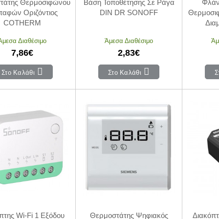
τάτης Θερμοσιφώνου
Βάση Τοποθέτησης Σε Ράγα
Φλάν
παφών Οριζόντιος
DIN DR SONOFF
Θερμοσι
COTHERM
Δια
Άμεσα Διαθέσιμο
Άμεσα Διαθέσιμο
Άμ
7,86€
2,83€
Στο Καλάθι
Στο Καλάθι
Σ
πτης Wi-Fi 1 Εξόδου
Θερμοστάτης Ψηφιακός
Διακόπτ