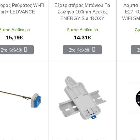
ορας Ρεύματος Wi-Fi
Εξαεριστήρας Μπάνιου Για
Λάμπα 
art+ LEDVANCE
Σωλήνα 100mm Λευκός
E27 RG
ENERGY S airROXY
WIFI S
Άμεσα Διαθέσιμο
Άμεσα Διαθέσιμο
Άμ
15,19€
14,31€
Στο Καλάθι
Στο Καλάθι
Σ