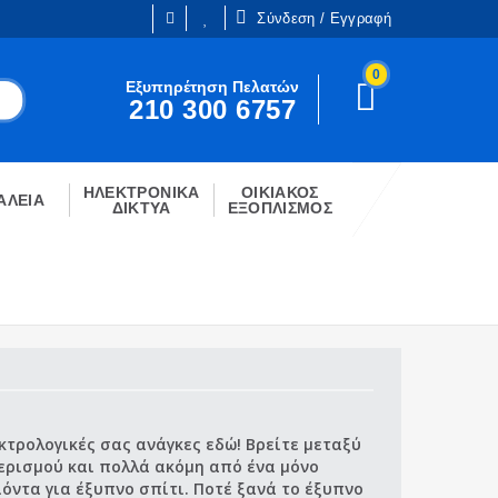
Σύνδεση / Εγγραφή
0
Είμαι ήδη πελάτης
Εξυπηρέτηση Πελατών
210 300 6757
Είστε ήδη εγγεγραμμένος;
!
Κάντε κλίκ στο παρακάτω κουμπί.
ΗΛΕΚΤΡΟΝΙΚΑ
ΟΙΚΙΑΚΟΣ
ΣΎΝΔΕΣΗ
ΑΛΕΙΑ
ΔΙΚΤΥΑ
ΕΞΟΠΛΙΣΜΟΣ
εκτρολογικές σας ανάγκες εδώ! Βρείτε μεταξύ
ερισμού και πολλά ακόμη από ένα μόνο
όντα για έξυπνο σπίτι. Ποτέ ξανά το έξυπνο