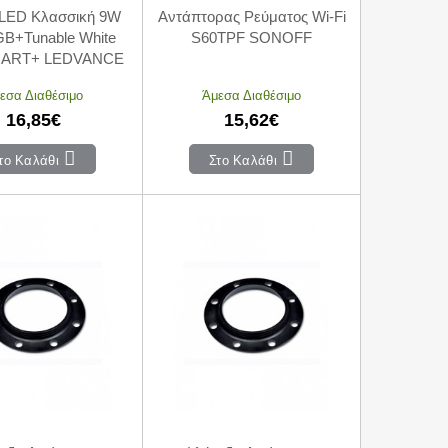
LED Κλασσική 9W
Αντάπτορας Ρεύματος Wi-Fi
B+Tunable White
S60TPF SONOFF
MART+ LEDVANCE
εσα Διαθέσιμο
Άμεσα Διαθέσιμο
16,85€
15,62€
το Καλάθι
Στο Καλάθι