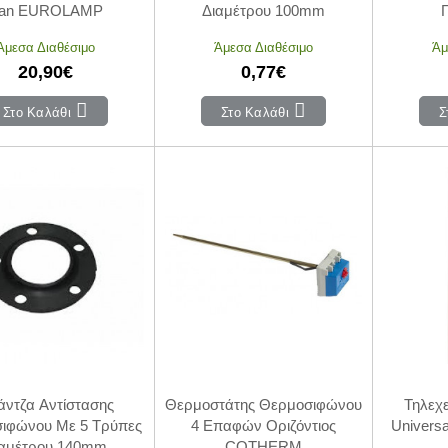
an EUROLAMP
Διαμέτρου 100mm
Άμεσα Διαθέσιμο
Άμεσα Διαθέσιμο
Άμ
20,90€
0,77€
Στο Καλάθι
Στο Καλάθι
Σ
ντζα Αντίστασης
Θερμοστάτης Θερμοσιφώνου
Τηλεχε
ιφώνου Με 5 Τρύπες
4 Επαφών Οριζόντιος
Univers
ιαμέτρου 140mm
COTHERM