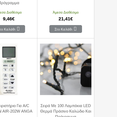
Πρόγραμμα
εσα Διαθέσιμο
Άμεσα Διαθέσιμο
9,46€
21,41€
το Καλάθι
Στο Καλάθι
ιριστήριο Για A/C
Σειρά Με 100 Λαμπάκια LED
al AIR-202W ANGA
Θερμά Πράσινο Καλώδιο Και
Πρόγραμμα