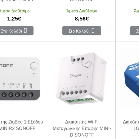
Άμεσα Διαθέσιμο
Άμεσα Διαθέσιμο
Άμ
1,25€
8,56€
Στο Καλάθι
Στο Καλάθι
Σ
της ZigBee 1 Εξόδου
Διακόπτης Wi-Fi
Διακόπτ
MINIR2 SONOFF
Μεταγωγικής Επαφής MINI-
1G
D SONOFF