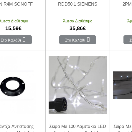
NIR4M SONOFF
RDD50.1 SIEMENS
2PM
Άμεσα Διαθέσιμο
Άμεσα Διαθέσιμο
Άμ
15,59€
35,86€
Στο Καλάθι
Στο Καλάθι
Σ
ντζα Αντίστασης
Σειρά Με 100 Λαμπάκια LED
Σειρά Με