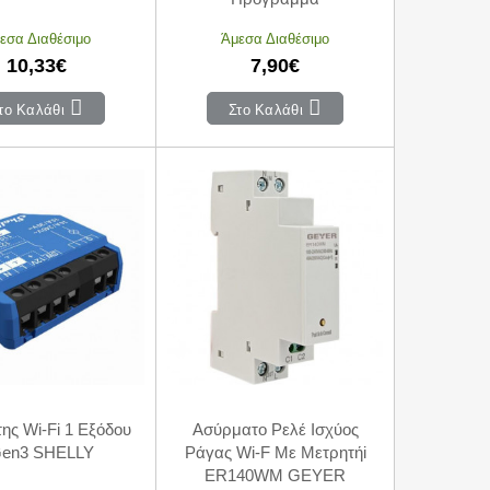
εσα Διαθέσιμο
Άμεσα Διαθέσιμο
10,33€
7,90€
το Καλάθι
Στο Καλάθι
ης Wi-Fi 1 Εξόδου
Ασύρματο Ρελέ Ισχύος
en3 SHELLY
Ράγας Wi-F Με Μετρητήi
ER140WM GEYER