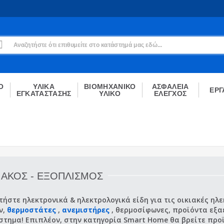
Εγγραφή
Δεν είσαι μέλος;
Δημιούργησε τον λογαριασμό σου εδώ
ΕΓΓΡΑΦΉ
Ο
ΥΛΙΚΑ
ΒΙΟΜΗΧΑΝΙΚΟ
ΑΣΦΑΛΕΙΑ
ΕΡΓ
ΕΓΚΑΤΑΣΤΑΣΗΣ
ΥΛΙΚΟ
ΕΛΕΓΧΟΣ
ΙΑΚΟΣ - ΕΞΟΠΛΙΣΜΟΣ
ήστε ηλεκτρονικά & ηλεκτρολογικά είδη για τις οικιακές ηλ
ν,
θερμοστάτες
,
ανεμιστήρες
, θερμοσίφωνες, προϊόντα εξα
στημα! Επιπλέον, στην κατηγορία Smart Home θα βρείτε προϊ