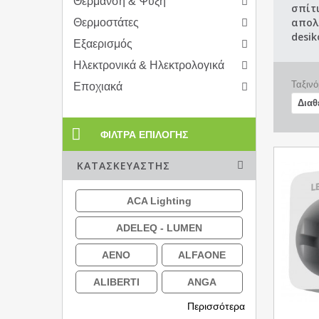
Θέρμανση & Ψύξη
σπίτι
Θερμοστάτες
απολ
desik
Εξαερισμός
Ηλεκτρονικά & Ηλεκτρολογικά
Ταξινό
Εποχιακά
ΦΊΛΤΡΑ ΕΠΙΛΟΓΉΣ
ΚΑΤΑΣΚΕΥΑΣΤΉΣ
ACA Lighting
ADELEQ - LUMEN
AENO
ALFAONE
ALIBERTI
ANGA
Περισσότερα
AQARA
AUDIOLINE