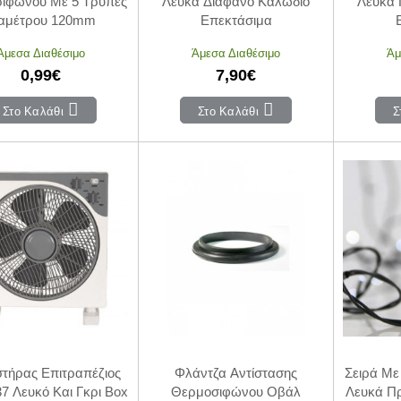
ιφώνου Με 5 Τρύπες
Λευκά Διάφανο Καλώδιο
Λευκά 
ιαμέτρου 120mm
Επεκτάσιμα
Άμεσα Διαθέσιμο
Άμεσα Διαθέσιμο
Άμ
0,99€
7,90€
Στο Καλάθι
Στο Καλάθι
Σ
στήρας Επιτραπέζιος
Φλάντζα Αντίστασης
Σειρά Με
7 Λευκό Και Γκρι Box
Θερμοσιφώνου Οβάλ
Λευκά Πρ