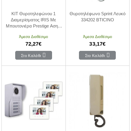
ΚΙΤ Θυροτηλεφώνου 1
Θυροτηλέφωνο Sprint Λευκό
Διαμερίσματος IRIS Με
334202 BTICINO
Μπουτονιέρα Prestige Ασημί
004711 CTC
Άμεσα Διαθέσιμο
Άμεσα Διαθέσιμο
72,27€
33,17€
Στο Καλάθι
Στο Καλάθι