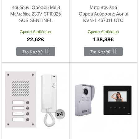
Κουδούνι Ορόφου Με 8
Mπουτονιέρα
Μελωδίες 230V CFI0025
Θυροτηλεόρασης Ασημί
SCS SENTINEL
KVN-1 467011 CTC
Άμεσα Διαθέσιμο
Άμεσα Διαθέσιμο
22,62€
138,38€
Στο Καλάθι
Στο Καλάθι