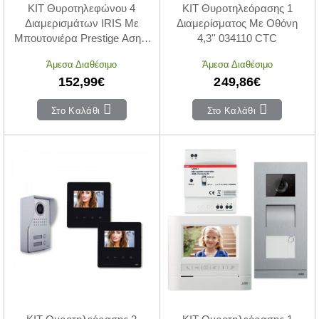
ΚΙΤ Θυροτηλεφώνου 4
KIT Θυροτηλεόρασης 1
Διαμερισμάτων IRIS Με
Διαμερίσματος Με Οθόνη
Μπουτονιέρα Prestige Ασημί
4,3'' 034110 CTC
004741 CTC
Άμεσα Διαθέσιμο
Άμεσα Διαθέσιμο
152,99€
249,86€
Στο Καλάθι
Στο Καλάθι