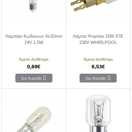
Λαμπάκι Κωδώνων 6x32mm
Λάμπα Ψυγείου 15W Χ7Ε
24V 1.5W
230V WHIRLPOOL
Άμεσα Διαθέσιμο
Άμεσα Διαθέσιμο
0,69€
6,53€
Στο Καλάθι
Στο Καλάθι