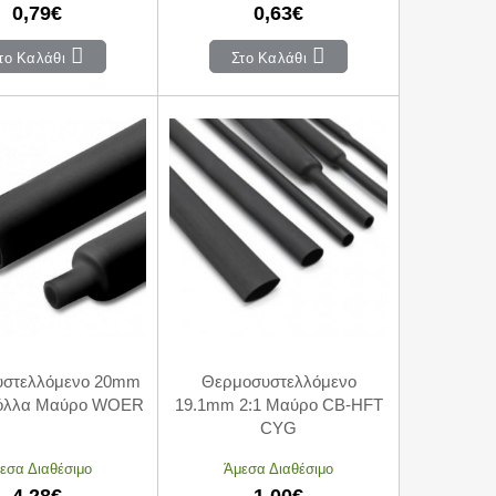
0,79€
0,63€
το Καλάθι
Στο Καλάθι
στελλόμενο 20mm
Θερμοσυστελλόμενο
Κόλλα Μαύρο WOER
19.1mm 2:1 Μαύρο CB-HFT
CYG
εσα Διαθέσιμο
Άμεσα Διαθέσιμο
4,28€
1,00€