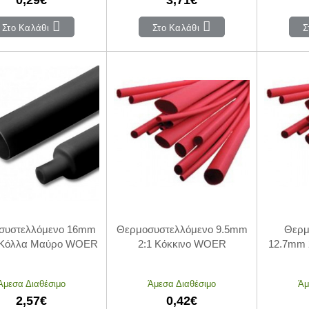
Στο Καλάθι
Στο Καλάθι
Σ
συστελλόμενο 16mm
Θερμοσυστελλόμενο 9.5mm
Θερμ
 Κόλλα Μαύρο WOER
2:1 Κόκκινο WOER
12.7mm 
Άμεσα Διαθέσιμο
Άμεσα Διαθέσιμο
Άμ
2,57€
0,42€