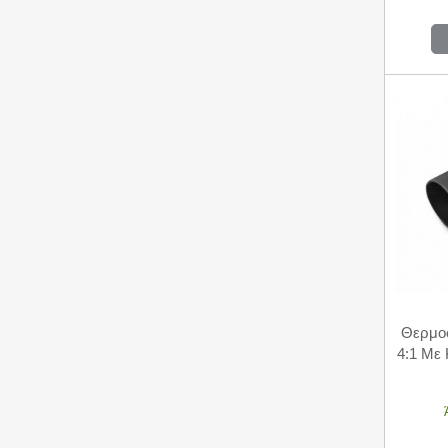
Θερμο
4:1 Με