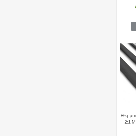
Θερμο
2:1 