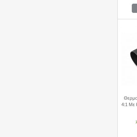
Θερμο
4:1 Με