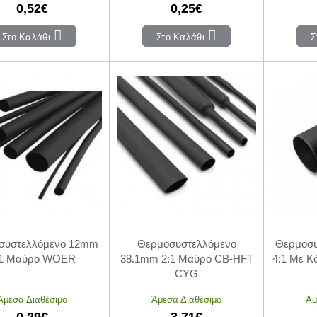
0,52€
0,25€
Στο Καλάθι
Στο Καλάθι
Σ
συστελλόμενο 12mm
Θερμοσυστελλόμενο
Θερμοσυ
:1 Μαύρο WOER
38.1mm 2:1 Μαύρο CB-HFT
4:1 Με 
CYG
Άμεσα Διαθέσιμο
Άμεσα Διαθέσιμο
Άμ
0,29€
3,71€