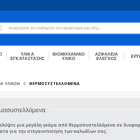
Εγγραφή
Δεν είσαι μέλος;
Δημιούργησε τον λογαριασμό σου εδώ
ΕΓΓΡΑΦΉ
Ο
ΥΛΙΚΑ
ΒΙΟΜΗΧΑΝΙΚΟ
ΑΣΦΑΛΕΙΑ
ΕΡΓ
ΕΓΚΑΤΑΣΤΑΣΗΣ
ΥΛΙΚΟ
ΕΛΕΓΧΟΣ
ΊΑ ΥΛΙΚΏΝ
ΘΕΡΜΟΣΥΣΤΕΛΛΌΜΕΝΑ
μοσυστελλόμενα
αλύψτε μια μεγάλη γκάμα από θερμοσυστελλόμενα σε διαφορε
ατα για την στεγανοποίηση των καλωδίων σας.