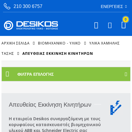
210 300 6757
ΕΝΈΡΓΕΙΕΣ
0
ΑΡΧΙΚΉ ΣΕΛΊΔΑ
ΒΙΟΜΗΧΑΝΙΚΟ - ΥΛΙΚΟ
ΥΛΙΚΆ ΧΑΜΗΛΉΣ
ΤΆΣΗΣ
ΑΠΕΥΘΕΊΑΣ ΕΚΚΊΝΗΣΗ ΚΙΝΗΤΉΡΩΝ
ΦΊΛΤΡΑ ΕΠΙΛΟΓΉΣ
Απευθείας Εκκίνηση Κινητήρων
Η εταιρεία Desikos συνεργαζόμενη με τους
κορυφαίους κατασκευαστές βιομηχανικού
υλικού ABB και Schneider Electric σας