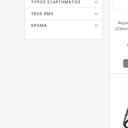
ΤΎΠΟΣ ΕΞΑΡΤΉΜΑΤΟΣ
TRUE RMS
Ακρο
ΧΡΏΜΑ
119mm