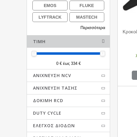
EMOS
FLUKE
LYFTRACK
MASTECH
Περισσότερα
OEM
PROSKIT
Κροκο
STANLEY
TELCO
ΤΙΜΉ
UNI-TREND
V&A
0 € έως 334 €
ΑΝΊΧΝΕΥΣΗ NCV
ΑΝΊΧΝΕΥΣΗ ΤΆΣΗΣ
ΔΟΚΙΜΉ RCD
DUTY CYCLE
ΈΛΕΓΧΟΣ ΔΙΟΔΩΝ