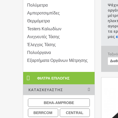
Ψάχν
Πολύμετρα
οργά
Αμπεροτσιμπίδες
μέτρ
ηλεκ
Θερμόμετρα
αγορά
Testers Καλωδίων
τα ερ
μας
Ανιχνευτές Τάσης
Έλεγχος Τάσης
Πολυόργανα
Ταξινό
Εξαρτήματα Οργάνων Μέτρησης
ΦΊΛΤΡΑ ΕΠΙΛΟΓΉΣ
ΚΑΤΑΣΚΕΥΑΣΤΉΣ
BEHA-AMPROBE
BERRCOM
CENTRAL