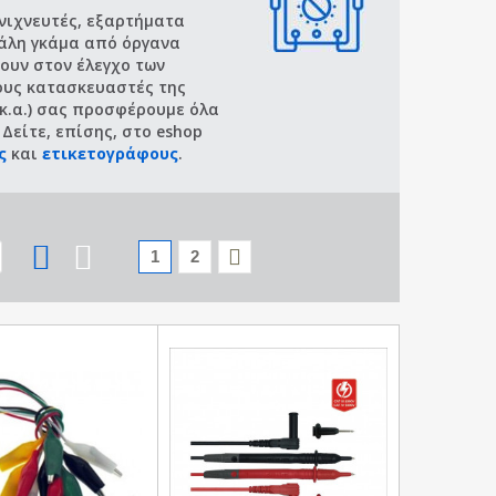
ανιχνευτές, εξαρτήματα
γάλη γκάμα από όργανα
ουν στον έλεγχο των
ους κατασκευαστές της
 κ.α.) σας προσφέρουμε όλα
 Δείτε, επίσης, στο eshop
ς
και
ετικετογράφους
.
1
2