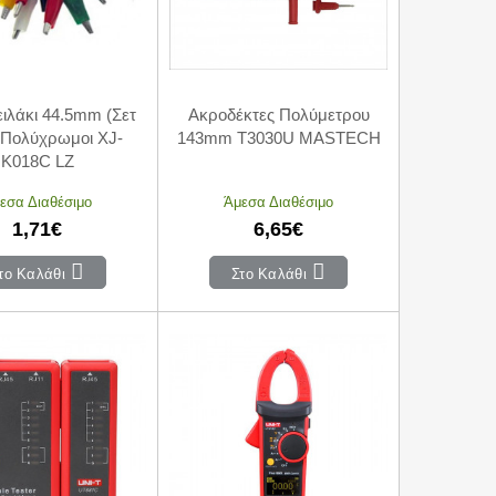
ιλάκι 44.5mm (Σετ
Ακροδέκτες Πολύμετρου
) Πολύχρωμοι XJ-
143mm T3030U MASTECH
K018C LZ
εσα Διαθέσιμο
Άμεσα Διαθέσιμο
1,71€
6,65€
το Καλάθι
Στο Καλάθι