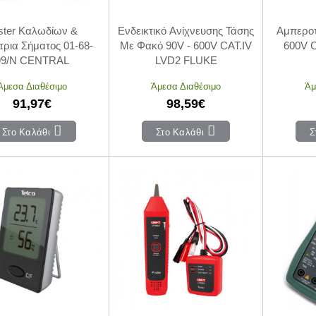
ster Καλωδίων &
Ενδεικτικό Ανίχνευσης Τάσης
Αμπερο
τρια Σήματος 01-68-
Με Φακό 90V - 600V CAT.IV
600V 
99/N CENTRAL
LVD2 FLUKE
Άμεσα Διαθέσιμο
Άμεσα Διαθέσιμο
Άμ
91,97€
98,59€
Στο Καλάθι
Στο Καλάθι
Σ