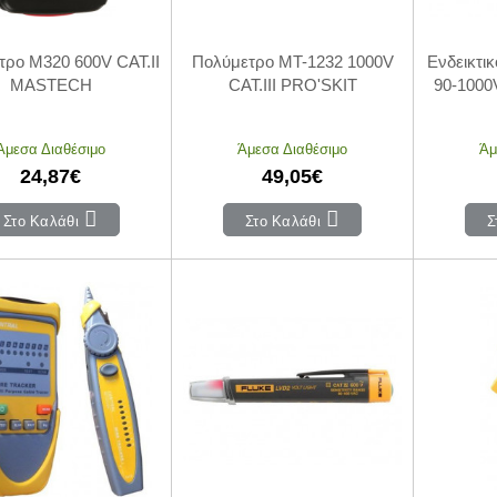
τρο M320 600V CAT.II
Πολύμετρο MT-1232 1000V
Ενδεικτι
MASTECH
CAT.III PRO'SKIT
90-1000
Άμεσα Διαθέσιμο
Άμεσα Διαθέσιμο
Άμ
24,87€
49,05€
Στο Καλάθι
Στο Καλάθι
Σ