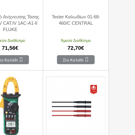
κό Ανίχνευσης Τάσης
Tester Καλωδίων 01-68-
V CAT.IV 1AC-A1-II
460/C CENTRAL
FLUKE
εσα Διαθέσιμο
Άμεσα Διαθέσιμο
71,56€
72,70€
το Καλάθι
Στο Καλάθι