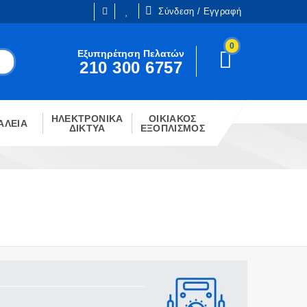
Σύνδεση / Εγγραφή
0
Είμαι ήδη πελάτης
Εξυπηρέτηση Πελατών
210 300 6757
Είστε ήδη εγγεγραμμένος;
!
Κάντε κλίκ στο παρακάτω κουμπί.
ΗΛΕΚΤΡΟΝΙΚΑ
ΟΙΚΙΑΚΟΣ
ΣΎΝΔΕΣΗ
ΑΛΕΙΑ
ΔΙΚΤΥΑ
ΕΞΟΠΛΙΣΜΟΣ