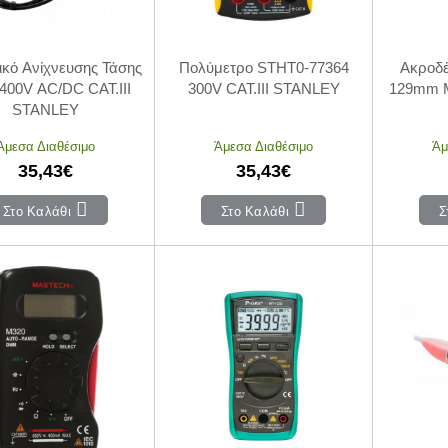
ικό Ανίχνευσης Τάσης
Πολύμετρο STHT0-77364
Ακροδέ
 400V AC/DC CAT.III
300V CAT.III STANLEY
129mm M
STANLEY
Άμεσα Διαθέσιμο
Άμεσα Διαθέσιμο
Άμ
35,43€
35,43€
Στο Καλάθι
Στο Καλάθι
Σ