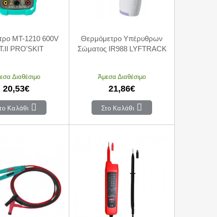
τρο MT-1210 600V
Θερμόμετρο Υπέρυθρων
.II PRO'SKIT
Σώματος IR988 LYFTRACK
εσα Διαθέσιμο
Άμεσα Διαθέσιμο
20,53€
21,86€
το Καλάθι
Στο Καλάθι