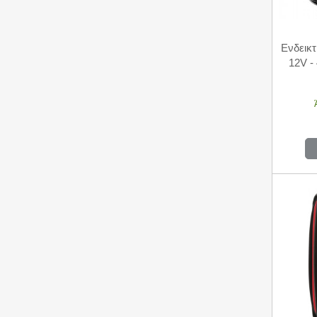
Ενδεικτ
12V -