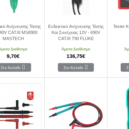
ικό Ανίχνευσης Τάσης
Ενδεικτικό Ανίχνευσης Τάσης
Tester 
40V CAT.III MS8900
Και Συνέχειας 12V - 690V
MASTECH
CAT.III T90 FLUKE
Άμεσα Διαθέσιμο
Άμεσα Διαθέσιμο
Άμ
9,70€
136,75€
Στο Καλάθι
Στο Καλάθι
Σ