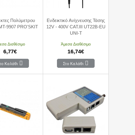
κτες Πολύμετρου
Ενδεικτικό Ανίχνευσης Τάσης
T-9907 PRO'SKIT
12V - 400V CAT.III UT22B-EU
UNI-T
εσα Διαθέσιμο
Άμεσα Διαθέσιμο
6,77€
16,74€
το Καλάθι
Στο Καλάθι