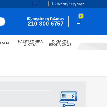
Σύνδεση / Εγγραφή
0
Είμαι ήδη πελάτης
Εξυπηρέτηση Πελατών
210 300 6757
Είστε ήδη εγγεγραμμένος;
!
Κάντε κλίκ στο παρακάτω κουμπί.
ΗΛΕΚΤΡΟΝΙΚΑ
ΟΙΚΙΑΚΟΣ
ΣΎΝΔΕΣΗ
ΑΛΕΙΑ
ΔΙΚΤΥΑ
ΕΞΟΠΛΙΣΜΟΣ