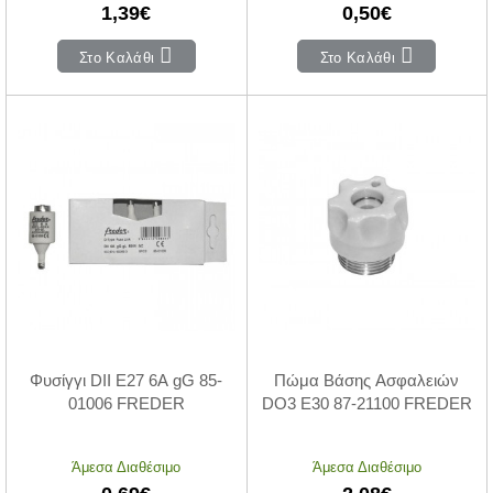
1,39€
0,50€
Στο Καλάθι
Στο Καλάθι
Φυσίγγι DII Ε27 6Α gG 85-
Πώμα Βάσης Ασφαλειών
01006 FREDER
DO3 Ε30 87-21100 FREDER
Άμεσα Διαθέσιμο
Άμεσα Διαθέσιμο