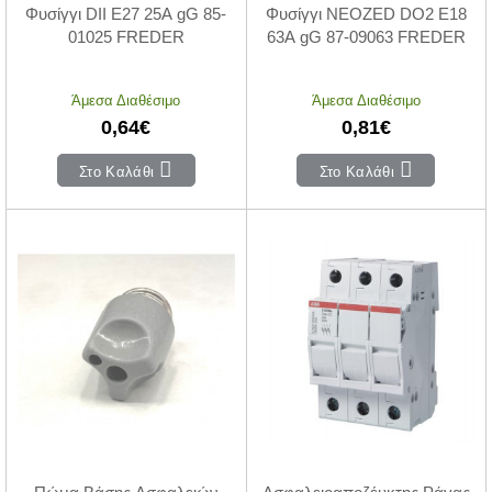
Φυσίγγι DII Ε27 25Α gG 85-
Φυσίγγι NEOZED DO2 Ε18
01025 FREDER
63Α gG 87-09063 FREDER
Άμεσα Διαθέσιμο
Άμεσα Διαθέσιμο
0,64€
0,81€
Στο Καλάθι
Στο Καλάθι