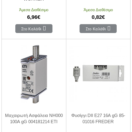
Άμεσα Διαθέσιμο
Άμεσα Διαθέσιμο
6,96€
0,82€
Στο Καλάθι
Στο Καλάθι
Μαχαιρωτή Ασφάλεια NH000
Φυσίγγι DII Ε27 16Α gG 85-
100Α gG 004181214 ΕΤΙ
01016 FREDER