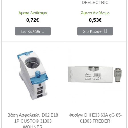
DFELECTRIC
Άμεσα Διαθέσιμο
Άμεσα Διαθέσιμο
0,72€
0,53€
Στο Καλάθι
Στο Καλάθι
Βάση Ασφαλειών D02 E18
Φυσίγγι DIII Ε33 63Α gG 85-
1P CUSTO® 31303
01063 FREDER
WOHNER