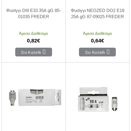
Φυσίγγι DIII Ε33 35Α gG 85-
Φυσίγγι NEOZED DO2 Ε18
01035 FREDER
25Α gG 87-09025 FREDER
Άμεσα Διαθέσιμο
Άμεσα Διαθέσιμο
0,82€
0,64€
Στο Καλάθι
Στο Καλάθι