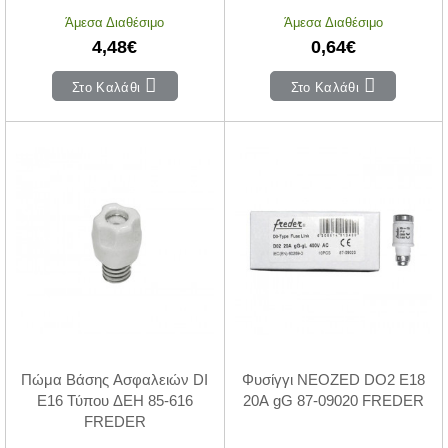
Άμεσα Διαθέσιμο
Άμεσα Διαθέσιμο
4,48€
0,64€
Στο Καλάθι
Στο Καλάθι
Πώμα Βάσης Ασφαλειών DI
Φυσίγγι NEOZED DO2 Ε18
Ε16 Τύπου ΔΕΗ 85-616
20Α gG 87-09020 FREDER
FREDER