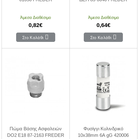
Άμεσα Διαθέσιμο
Άμεσα Διαθέσιμο
0,82€
0,64€
Στο Καλάθι
Στο Καλάθι
Πώμα Βάσης Ασφαλειών
Φυσίγγι Κυλινδρικό
DO2 Ε18 87-2163 FREDER
10x38mm 6Α gG 420006