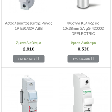
Ασφαλειοαποζέυκτης Ράγας
Φυσίγγι Κυλινδρικό
1P E91/32Α ABB
10x38mm 2Α gG 420002
DFELECTRIC
Άμεσα Διαθέσιμο
Άμεσα Διαθέσιμο
2,91€
0,53€
Στο Καλάθι
Στο Καλάθι