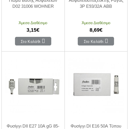
Πώμα Βάσης Ασφαλειών
Ασφαλειοαποζέυκτης Ράγας
D02 31006 WOHNER
3P E93/32Α ABB
Άμεσα Διαθέσιμο
Άμεσα Διαθέσιμο
3,15€
8,69€
Στο Καλάθι
Στο Καλάθι
Φυσίγγι DII Ε27 10Α gG 85-
Φυσίγγι DI Ε16 50Α Τύπου