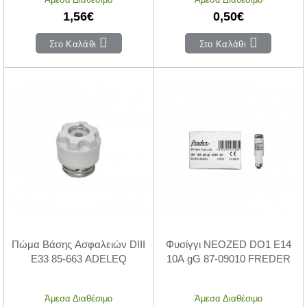
1,56€
0,50€
Στο Καλάθι
Στο Καλάθι
Πώμα Βάσης Ασφαλειών DIII
Φυσίγγι NEOZED DO1 Ε14
Ε33 85-663 ADELEQ
10Α gG 87-09010 FREDER
Άμεσα Διαθέσιμο
Άμεσα Διαθέσιμο