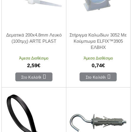
Δεματικά 200x4.8mm Λευκό
Στήριγμα Καλωδίων 3052 Με
(100τμχ) ARTE PLAST
Κούμπωμα ELFIX™3905
ΕΛΒΗΧ
Άμεσα Διαθέσιμο
Άμεσα Διαθέσιμο
2,59€
0,74€
Στο Καλάθι
Στο Καλάθι