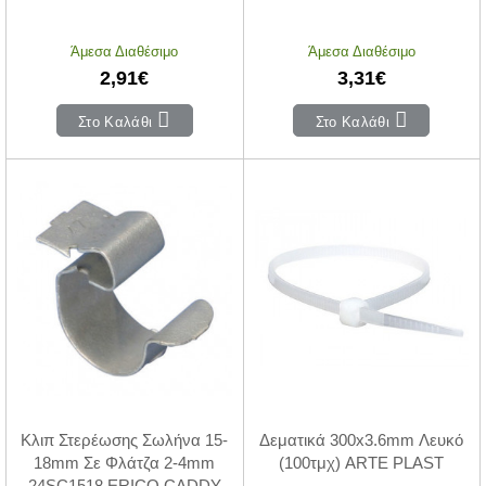
Άμεσα Διαθέσιμο
Άμεσα Διαθέσιμο
2,91€
3,31€
Στο Καλάθι
Στο Καλάθι
Κλιπ Στερέωσης Σωλήνα 15-
Δεματικά 300x3.6mm Λευκό
18mm Σε Φλάτζα 2-4mm
(100τμχ) ARTE PLAST
24SC1518 ERICO CADDY