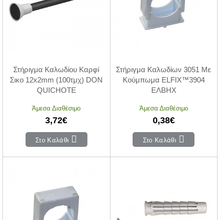
Στήριγμα Καλωδίου Καρφί
Στήριγμα Καλωδίων 3051 Με
Σικο 12x2mm (100τμχ) DON
Κούμπωμα ELFIX™3904
QUICHOTE
ΕΛΒΗΧ
Άμεσα Διαθέσιμο
Άμεσα Διαθέσιμο
3,72€
0,38€
Στο Καλάθι
Στο Καλάθι