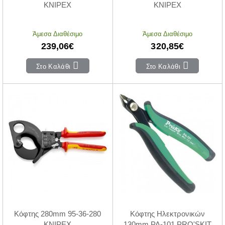
KNIPEX
KNIPEX
Άμεσα Διαθέσιμο
Άμεσα Διαθέσιμο
239,06€
320,85€
Στο Καλάθι
Στο Καλάθι
Κόφτης 280mm 95-36-280
Κόφτης Ηλεκτρονικών
KNIPEX
130mm PA-101 PRO'SKIT