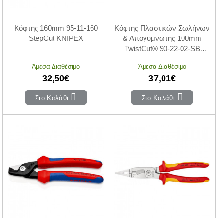
Κόφτης 160mm 95-11-160
Κόφτης Πλαστικών Σωλήνων
StepCut KNIPEX
& Απογυμνωτής 100mm
TwistCut® 90-22-02-SB
KNIPEX
Άμεσα Διαθέσιμο
Άμεσα Διαθέσιμο
32,50€
37,01€
Στο Καλάθι
Στο Καλάθι