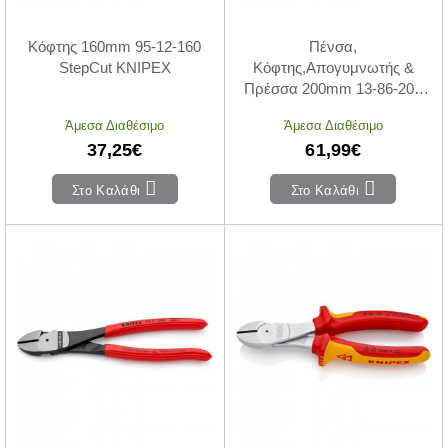
Κόφτης 160mm 95-12-160
Πένσα,
StepCut KNIPEX
Κόφτης,Απογυμνωτής &
Πρέσσα 200mm 13-86-200
KNIPEX
Άμεσα Διαθέσιμο
Άμεσα Διαθέσιμο
37,25€
61,99€
Στο Καλάθι
Στο Καλάθι