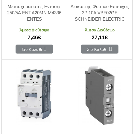
Μετασχηματιστής Έντασης
Διακόπτης Φορτίου Επίτοιχος
250/5A ΕΝΤ.Α20ΜΝ M4336
3P 10A VBF02GE
ENTES
SCHNEIDER ELECTRIC
Άμεσα Διαθέσιμο
Άμεσα Διαθέσιμο
7,46€
27,11€
Στο Καλάθι
Στο Καλάθι