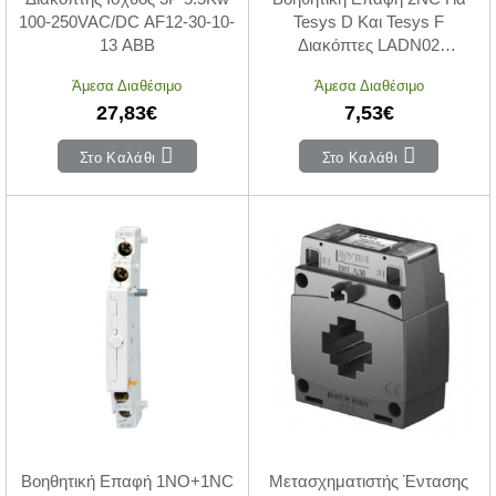
100-250VAC/DC AF12-30-10-
Tesys D Και Tesys F
13 ABB
Διακόπτες LADN02
SCHNEIDER ELECTRIC
Άμεσα Διαθέσιμο
Άμεσα Διαθέσιμο
27,83€
7,53€
Στο Καλάθι
Στο Καλάθι
Βοηθητική Επαφή 1NO+1NC
Μετασχηματιστής Έντασης