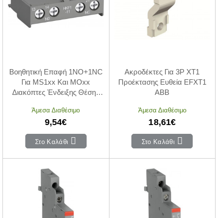
Βοηθητική Επαφή 1NO+1NC
Ακροδέκτες Για 3P ΧΤ1
Για MS1xx Και MOxx
Προέκτασης Ευθεία EFXT1
Διακόπτες Ένδειξης Θέσης
ABB
HKF1-11 ABB
Άμεσα Διαθέσιμο
Άμεσα Διαθέσιμο
9,54€
18,61€
Στο Καλάθι
Στο Καλάθι