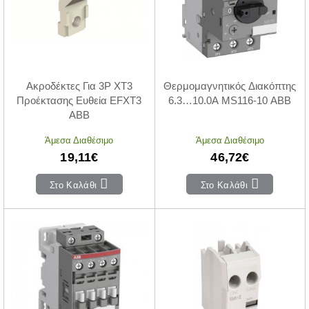
Ακροδέκτες Για 3P ΧΤ3
Θερμομαγνητικός Διακόπτης
Προέκτασης Ευθεία EFXT3
6.3…10.0Α MS116-10 ABB
ABB
Άμεσα Διαθέσιμο
Άμεσα Διαθέσιμο
19,11€
46,72€
Στο Καλάθι
Στο Καλάθι