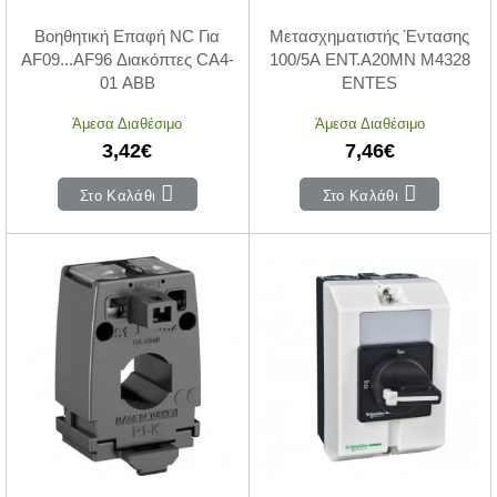
Βοηθητική Επαφή NC Για
Μετασχηματιστής Έντασης
AF09...AF96 Διακόπτες CA4-
100/5A ΕΝΤ.Α20ΜΝ M4328
01 ABB
ENTES
Άμεσα Διαθέσιμο
Άμεσα Διαθέσιμο
3,42€
7,46€
Στο Καλάθι
Στο Καλάθι