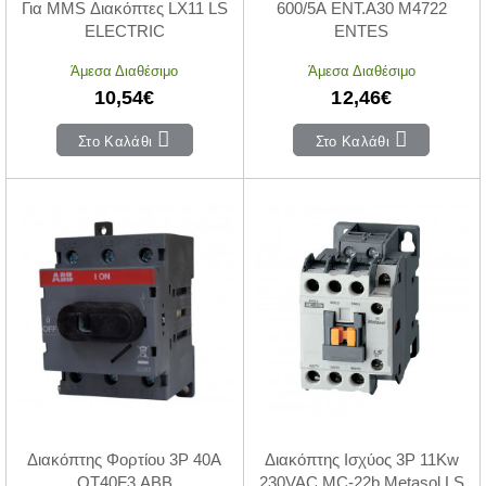
Για MMS Διακόπτες LX11 LS
600/5A ΕΝΤ.Α30 M4722
ELECTRIC
ENTES
Άμεσα Διαθέσιμο
Άμεσα Διαθέσιμο
10,54€
12,46€
Στο Καλάθι
Στο Καλάθι
Διακόπτης Φορτίου 3P 40Α
Διακόπτης Ισχύος 3P 11Kw
OT40F3 ABB
230VAC MC-22b Metasol LS