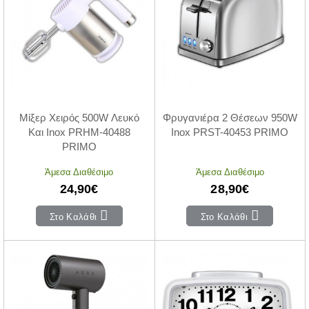
Μίξερ Χειρός 500W Λευκό
Φρυγανιέρα 2 Θέσεων 950W
Και Inox PRHM-40488
Inox PRST-40453 PRIMO
PRIMO
Άμεσα Διαθέσιμο
Άμεσα Διαθέσιμο
24,90€
28,90€
Στο Καλάθι
Στο Καλάθι