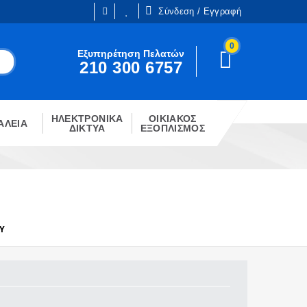
Σύνδεση / Εγγραφή
0
Είμαι ήδη πελάτης
Εξυπηρέτηση Πελατών
210 300 6757
Είστε ήδη εγγεγραμμένος;
!
Κάντε κλίκ στο παρακάτω κουμπί.
ΗΛΕΚΤΡΟΝΙΚΑ
ΟΙΚΙΑΚΟΣ
ΣΎΝΔΕΣΗ
ΑΛΕΙΑ
ΔΙΚΤΥΑ
ΕΞΟΠΛΙΣΜΟΣ
Υ