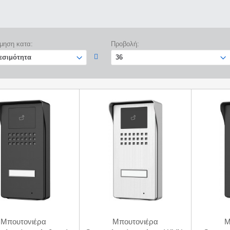
μηση κατα:
Προβολή:
Mπουτονιέρα
Mπουτονιέρα
M