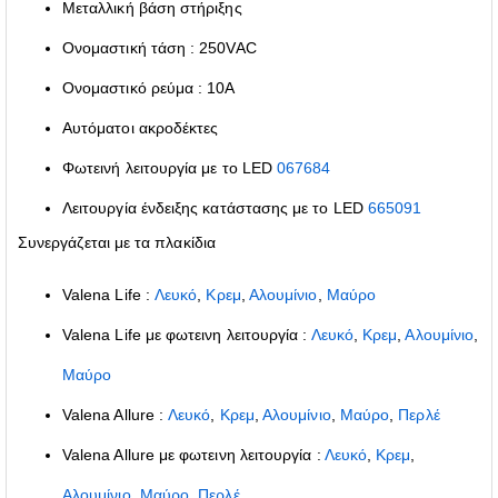
Μεταλλική βάση στήριξης
Ονομαστική τάση : 250VAC
Ονομαστικό ρεύμα : 10A
Αυτόματοι ακροδέκτες
Φωτεινή λειτουργία με το LED
067684
Λειτουργία ένδειξης κατάστασης με το LED
665091
Συνεργάζεται με τα πλακίδια
Valena Life :
Λευκό
,
Κρεμ
,
Αλουμίνιο
,
Μαύρο
Valena Life με φωτεινη λειτουργία :
Λευκό
,
Κρεμ
,
Αλουμίνιο
,
Μαύρο
Valena Allure :
Λευκό
,
Κρεμ
,
Αλουμίνιο
,
Μαύρο
,
Περλέ
Valena Allure με φωτεινη λειτουργία :
Λευκό
,
Κρεμ
,
Αλουμίνιο
,
Μαύρο
,
Περλέ