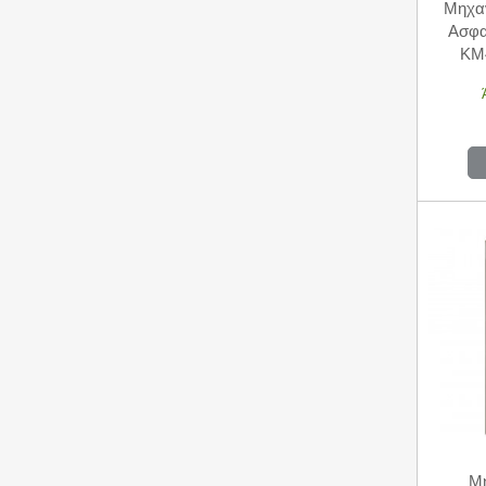
Μηχαν
Ασφα
KM
Μη