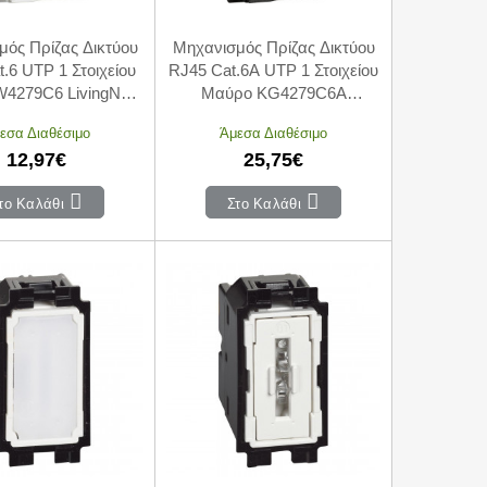
μός Πρίζας Δικτύου
Μηχανισμός Πρίζας Δικτύου
.6 UTP 1 Στοιχείου
RJ45 Cat.6A UTP 1 Στοιχείου
W4279C6 LivingNow
Μαύρο KG4279C6A
BTICINO
LivingNow BTICINO
εσα Διαθέσιμο
Άμεσα Διαθέσιμο
12,97€
25,75€
το Καλάθι
Στο Καλάθι