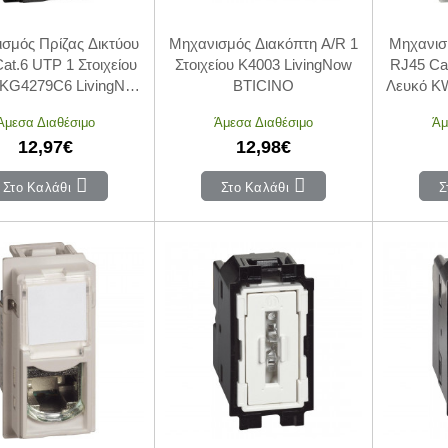
σμός Πρίζας Δικτύου
Μηχανισμός Διακόπτη A/R 1
Μηχανισ
at.6 UTP 1 Στοιχείου
Στοιχείου K4003 LivingNow
RJ45 Cat
KG4279C6 LivingNow
BTICINO
Λευκό K
BTICINO
Άμεσα Διαθέσιμο
Άμεσα Διαθέσιμο
Άμ
12,97€
12,98€
Στο Καλάθι
Στο Καλάθι
Σ