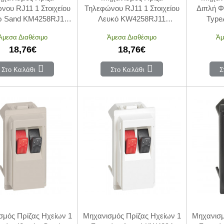
νου RJ11 1 Στοιχείου
Τηλεφώνου RJ11 1 Στοιχείου
Διπλή Φ
ρ Sand KM4258RJ11
Λευκό KW4258RJ11
Type
vingNow BTICINO
LivingNow BTICINO
K41
Άμεσα Διαθέσιμο
Άμεσα Διαθέσιμο
Άμ
18,76€
18,76€
Στο Καλάθι
Στο Καλάθι
Σ
σμός Πρίζας Ηχείων 1
Μηχανισμός Πρίζας Ηχείων 1
Μηχανισμ