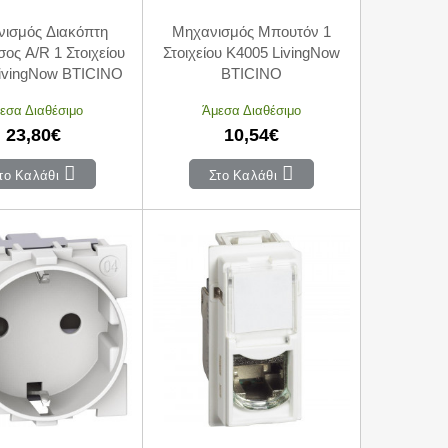
ισμός Διακόπτη
Μηχανισμός Μπουτόν 1
ος A/R 1 Στοιχείου
Στοιχείου K4005 LivingNow
ivingNow BTICINO
BTICINO
εσα Διαθέσιμο
Άμεσα Διαθέσιμο
23,80€
10,54€
το Καλάθι
Στο Καλάθι