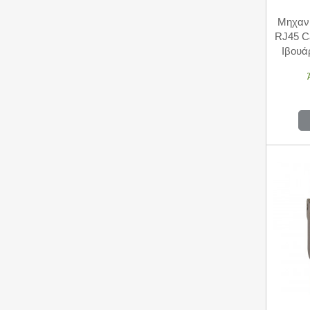
Μηχανι
RJ45 Ca
Ιβου
Li