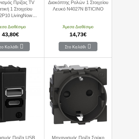
ισμός Πρίζας TV
Διακόπτης Ρολών 1 Στοιχείου
τική 1 Στοιχείου
Λευκό N4027N BTICINO
2P10 LivingNow
BTICINO
εσα Διαθέσιμο
Άμεσα Διαθέσιμο
43,80€
14,73€
το Καλάθι
Στο Καλάθι
ισμός Πρίζα USB
Μηχανισμός Πρίζα Σούκο