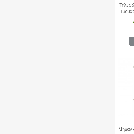
Τηλεφώ
Ιβουά
Li
Μηχανι