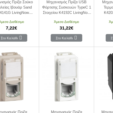
ισμός Πρίζα Σούκο
Μηχανισμός Πρίζα USB
Μηχαν
λείας Ιβουάρ Sand
Φόρτισης Συσκευών TypeC 1
Τερμα
4141G LivingNow
Στοιχείου K4192C LivingNow
K420
BTICINO
BTICINO
Άμεσα Διαθέσιμο
Άμεσα Διαθέσιμο
Άμ
7,22€
31,22€
Στο Καλάθι
Στο Καλάθι
Σ
χανισμός Πρίζα
Μηχανισμός Πρίζα
Μηχαν