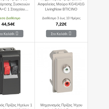
όρτισης Συσκευών
Ασφαλείας Μαύρο KG4141G
A+C 1 Στοιχείου
LivingNow BTICINO
91AC BTICINO
εσα Διαθέσιμο
Διαθέσιμο 3 έως 10 Ημέρες
44,54€
7,22€
το Καλάθι
Στο Καλάθι
ός Πρίζας Ηχείων 1
Μηχανισμός Πρίζας Ήχου