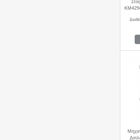
Στοι
KM4294
Διαθέ
Μηχαν
Διπλ