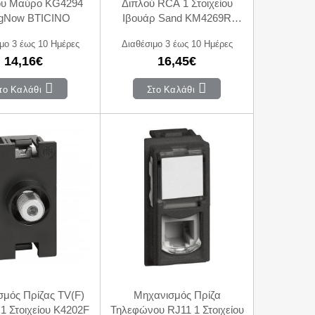
ίου Μαύρο KG4294
Διπλού RCA 1 Στοιχείου
ngNow BTICINO
Ιβουάρ Sand KM4269R
LivingNow BTICINO
μο 3 έως 10 Ημέρες
Διαθέσιμο 3 έως 10 Ημέρες
14,16€
16,45€
το Καλάθι
Στο Καλάθι
μός Πρίζας TV(F)
Μηχανισμός Πρίζα
1 Στοιχείου K4202F
Τηλεφώνου RJ11 1 Στοιχείου