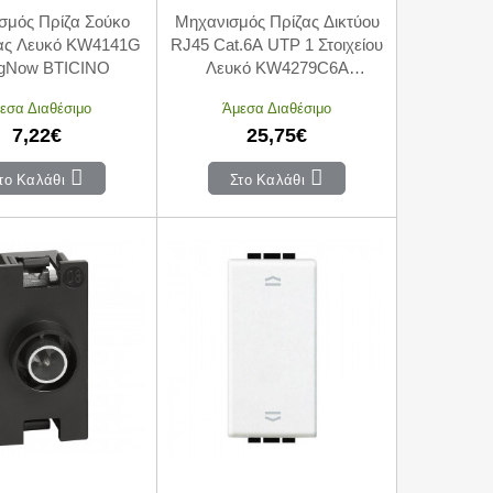
σμός Πρίζα Σούκο
Μηχανισμός Πρίζας Δικτύου
ας Λευκό KW4141G
RJ45 Cat.6A UTP 1 Στοιχείου
ngNow BTICINO
Λευκό KW4279C6A
LivingNow BTICINO
εσα Διαθέσιμο
Άμεσα Διαθέσιμο
7,22€
25,75€
το Καλάθι
Στο Καλάθι