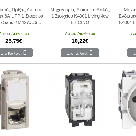
σμός Πρίζας Δικτύου
Μηχανισμός Διακόπτη Απλός
Μηχαν
t.6A UTP 1 Στοιχείου
1 Στοιχείου K4001 LivingNow
Ενδιάμεσ
άρ Sand KM4279C6A
BTICINO
K4004 L
vingNow BTICINO
Άμεσα Διαθέσιμο
Άμεσα Διαθέσιμο
Άμ
25,75€
10,22€
Στο Καλάθι
Στο Καλάθι
Σ