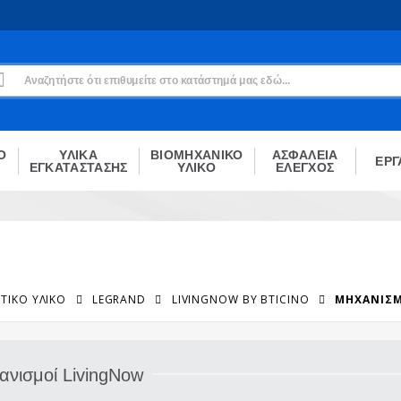
Εγγραφή
Δεν είσαι μέλος;
Δημιούργησε τον λογαριασμό σου εδώ
ΕΓΓΡΑΦΉ
Ο
ΥΛΙΚΑ
ΒΙΟΜΗΧΑΝΙΚΟ
ΑΣΦΑΛΕΙΑ
ΕΡΓ
ΕΓΚΑΤΑΣΤΑΣΗΣ
ΥΛΙΚΟ
ΕΛΕΓΧΟΣ
ΤΙΚΌ ΥΛΙΚΌ
LEGRAND
LIVINGNOW BY BTICINO
ΜΗΧΑΝΙΣΜ
ανισμοί LivingNow