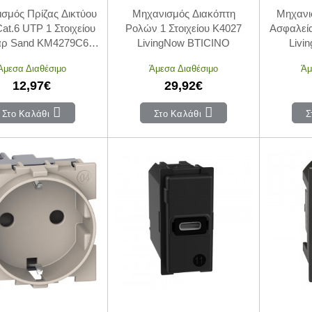
σμός Πρίζας Δικτύου
Μηχανισμός Διακόπτη
Μηχανι
at.6 UTP 1 Στοιχείου
Ρολών 1 Στοιχείου K4027
Ασφαλεί
άρ Sand KM4279C6
LivingNow BTICINO
Livi
vingNow BTICINO
Άμεσα Διαθέσιμο
Άμεσα Διαθέσιμο
Άμ
12,97€
29,92€
Στο Καλάθι
Στο Καλάθι
Σ