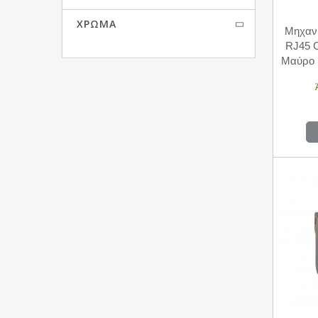
ΧΡΏΜΑ
Μηχανι
RJ45 C
Μαύρο 