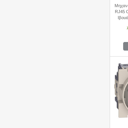
Μηχανι
RJ45 C
Ιβου
Li