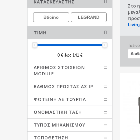
ΚΑΤΑΣΚΕΥΑΣΤΉΣ
Στο 
μεγαλ
Bticino
LEGRAND
προσ
Livin
ΤΙΜΉ
Ταξινό
0 € έως 141 €
ΑΡΙΘΜΌΣ ΣΤΟΙΧΕΊΩΝ
MODULE
ΒΑΘΜΌΣ ΠΡΟΣΤΑΣΊΑΣ IP
ΦΩΤΕΙΝΉ ΛΕΙΤΟΥΡΓΊΑ
ΟΝΟΜΑΣΤΙΚΉ ΤΆΣΗ
ΤΎΠΟΣ ΜΗΧΑΝΙΣΜΟΎ
ΤΟΠΟΘΈΤΗΣΗ