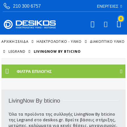
210 300 6757
ΕΝΈΡΓΕΙΕΣ
0
ΑΡΧΙΚΉ ΣΕΛΊΔΑ
ΗΛΕΚΤΡΟΛΟΓΙΚΟ - ΥΛΙΚΟ
ΔΙΑΚΟΠΤΙΚΌ ΥΛΙΚΌ
LEGRAND
LIVINGNOW BY BTICINO
ΦΊΛΤΡΑ ΕΠΙΛΟΓΉΣ
LivingNow By bticino
Όλα τα προϊόντα της συλλογής LivingNow By bticino
της Legrand στο desikos.gr. Βρείτε βάσεις στήριξης,
μετώπες, καλύμματα για κενές θέσεις, μηχανισμούς,