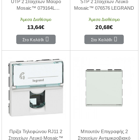
UTP 2 Στοιχείων Μαύρο
STP 2 Στοιχείων Λευκό
Mosaic™ 079164L
Mosaic™ 076576 LEGRAND
LEGRAND
Άμεσα Διαθέσιμο
Άμεσα Διαθέσιμο
13,64€
20,68€
Στο Καλάθι
Στο Καλάθι
Πρίζα Τηλεφώνου RJ11 2
Μπουτόν Επιγραφής 2
Στοιχείων Λευκό Mosaic™
Στοιχείων Αντιμικροβιακό