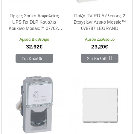
Πρίζες Σούκο Ασφαλείας
Πρίζα TV-RD Διέλευσης 2
UPS Για DLP Κανάλια
Στοιχείων Λευκό Mosaic™
Κόκκινο Mosaic™ 077623
078787 LEGRAND
LEGRAND
Άμεσα Διαθέσιμο
Άμεσα Διαθέσιμο
32,92€
23,20€
Στο Καλάθι
Στο Καλάθι