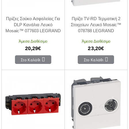
Πρίζες Σούκο Ασφαλείας Για
Πρίζα TV-RD Τερματική 2
DLP Κανάλια Λευκό
Στοιχείων Λευκό Mosaic™
Mosaic™ 077603 LEGRAND
078788 LEGRAND
Άμεσα Διαθέσιμο
Άμεσα Διαθέσιμο
20,29€
23,20€
Στο Καλάθι
Στο Καλάθι