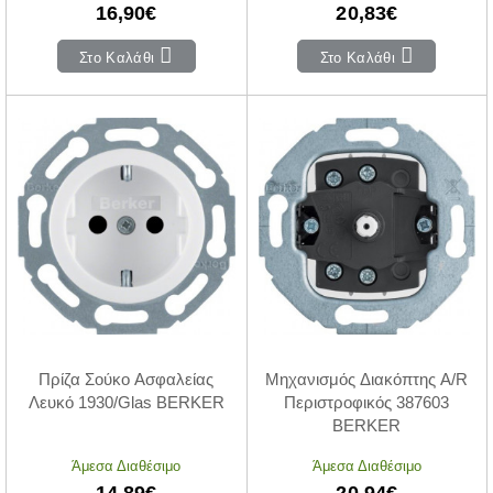
16,90€
20,83€
Στο Καλάθι
Στο Καλάθι
Πρίζα Σούκο Ασφαλείας
Μηχανισμός Διακόπτης A/R
Λευκό 1930/Glas BERKER
Περιστροφικός 387603
BERKER
Άμεσα Διαθέσιμο
Άμεσα Διαθέσιμο
14,89€
20,94€