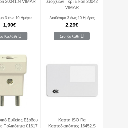
kon 20041.N VIMAR
Στοιχείων Γκρι Eikon 20042
VIMAR
μο 3 έως 10 Ημέρες
Διαθέσιμο 3 έως 10 Ημέρες
1,90€
2,29€
το Καλάθι
Στο Καλάθι
νικό Ευθείας Εξόδου
Καρτα ISO Για
ε Πολικότητα 01617
Καρτοδιακόπτες 16452.S