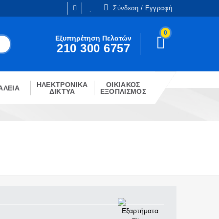
Σύνδεση / Εγγραφή
0
Είμαι ήδη πελάτης
Εξυπηρέτηση Πελατών
210 300 6757
Είστε ήδη εγγεγραμμένος;
!
Κάντε κλίκ στο παρακάτω κουμπί.
ΗΛΕΚΤΡΟΝΙΚΑ
ΟΙΚΙΑΚΟΣ
ΣΎΝΔΕΣΗ
ΑΛΕΙΑ
ΔΙΚΤΥΑ
ΕΞΟΠΛΙΣΜΟΣ