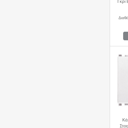
Γκρι
Διαθέ
Κά
Στοι