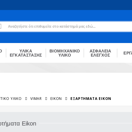
Εγγραφή
Δεν είσαι μέλος;
Δημιούργησε τον λογαριασμό σου εδώ
ΕΓΓΡΑΦΉ
Ο
ΥΛΙΚΑ
ΒΙΟΜΗΧΑΝΙΚΟ
ΑΣΦΑΛΕΙΑ
ΕΡΓ
ΕΓΚΑΤΑΣΤΑΣΗΣ
ΥΛΙΚΟ
ΕΛΕΓΧΟΣ
ΤΙΚΌ ΥΛΙΚΌ
VIMAR
EIKON
ΕΞΑΡΤΉΜΑΤΑ EIKON
ρτήματα Eikon