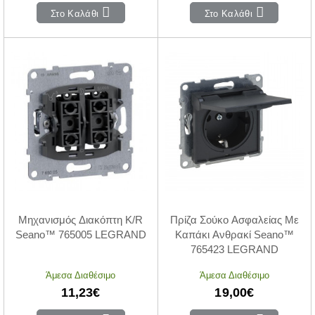
Στο Καλάθι
Στο Καλάθι
Μηχανισμός Διακόπτη K/R
Πρίζα Σούκο Ασφαλείας Με
Seano™ 765005 LEGRAND
Καπάκι Ανθρακί Seano™
765423 LEGRAND
Άμεσα Διαθέσιμο
Άμεσα Διαθέσιμο
11,23€
19,00€