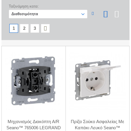
Ταξινόμηση κατα:
1
2
3
Μηχανισμός Διακόπτη A/R
Πρίζα Σούκο Ασφαλείας Με
Seano™ 765006 LEGRAND
Καπάκι Λευκό Seano™