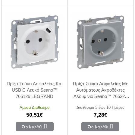
Πρίζα Σούκο Ασφαλείας Και
Πρίζα Σούκο Ασφαλείας Με
USB C Λευκό Seano™
Αυτόματους Ακροδέκτες
765126 LEGRAND
Αλουμίνιο Seano™ 765220
LEGRAND
Άμεσα Διαθέσιμο
Διαθέσιμο 3 έως 10 Ημέρες
50,51€
7,28€
Στο Καλάθι
Στο Καλάθι