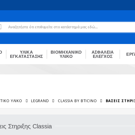
Εγγραφή
Δεν είσαι μέλος;
Δημιούργησε τον λογαριασμό σου εδώ
ΕΓΓΡΑΦΉ
Ο
ΥΛΙΚΑ
ΒΙΟΜΗΧΑΝΙΚΟ
ΑΣΦΑΛΕΙΑ
ΕΡΓ
ΕΓΚΑΤΑΣΤΑΣΗΣ
ΥΛΙΚΟ
ΕΛΕΓΧΟΣ
ΤΙΚΌ ΥΛΙΚΌ
LEGRAND
CLASSIA BY BTICINO
ΒΆΣΕΙΣ ΣΤΗΡΙ
ις Στηριξης Classia