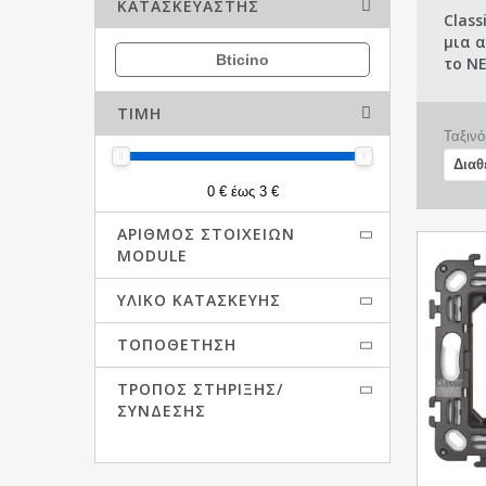
ΚΑΤΑΣΚΕΥΑΣΤΉΣ
Class
μια 
Bticino
το N
ΤΙΜΉ
Ταξινό
0 € έως 3 €
ΑΡΙΘΜΌΣ ΣΤΟΙΧΕΊΩΝ
MODULE
ΥΛΙΚΌ ΚΑΤΑΣΚΕΥΉΣ
ΤΟΠΟΘΈΤΗΣΗ
ΤΡΌΠΟΣ ΣΤΉΡΙΞΗΣ/
ΣΎΝΔΕΣΗΣ