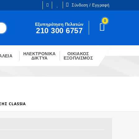
Σύνδεση / Εγγραφή
0
Είμαι ήδη πελάτης
Εξυπηρέτηση Πελατών
210 300 6757
Είστε ήδη εγγεγραμμένος;
!
Κάντε κλίκ στο παρακάτω κουμπί.
ΗΛΕΚΤΡΟΝΙΚΑ
ΟΙΚΙΑΚΟΣ
ΣΎΝΔΕΣΗ
ΑΛΕΙΑ
ΔΙΚΤΥΑ
ΕΞΟΠΛΙΣΜΟΣ
ΞΗΣ CLASSIA