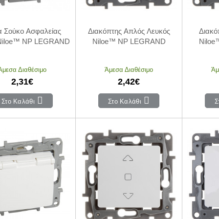
α Σούκο Ασφαλείας
Διακόπτης Απλός Λευκός
Διακό
Niloe™ NP LEGRAND
Niloe™ NP LEGRAND
Nilo
Άμεσα Διαθέσιμο
Άμεσα Διαθέσιμο
Άμ
2,31€
2,42€
Στο Καλάθι
Στο Καλάθι
Σ