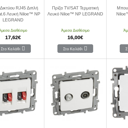
 Δικτύου RJ45 Διπλή
Πρίζα TV/SAT Τερματική
Μπου
t.6 Λευκή Niloe™ NP
Λευκό Niloe™ NP LEGRAND
Nilo
LEGRAND
Άμεσα Διαθέσιμο
Άμεσα Διαθέσιμο
Άμ
17,62€
16,00€
Στο Καλάθι
Στο Καλάθι
Σ