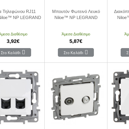
α Τηλεφώνου RJ11
Μπουτόν Φωτεινό Λευκό
Διακόπ
Niloe™ NP LEGRAND
Niloe™ NP LEGRAND
Nilo
Άμεσα Διαθέσιμο
Άμεσα Διαθέσιμο
Άμ
3,92€
5,87€
Στο Καλάθι
Στο Καλάθι
Σ