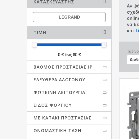
ΚΑΤΑΣΚΕΥΑΣΤΉΣ
Αν ψά
σχεδ
LEGRAND
onlin
να δε
και
L
ΤΙΜΉ
Ταξινό
0 € έως 80 €
ΒΑΘΜΌΣ ΠΡΟΣΤΑΣΊΑΣ IP
ΕΛΕΎΘΕΡΑ ΑΛΟΓΌΝΟΥ
ΦΩΤΕΙΝΉ ΛΕΙΤΟΥΡΓΊΑ
ΕΊΔΟΣ ΦΟΡΤΊΟΥ
ΜΕ ΚΑΠΆΚΙ ΠΡΟΣΤΑΣΊΑΣ
ΟΝΟΜΑΣΤΙΚΉ ΤΆΣΗ