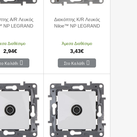
πτης A/R Λευκός
Διακόπτης K/R Λευκός
e™ NP LEGRAND
Niloe™ NP LEGRAND
εσα Διαθέσιμο
Άμεσα Διαθέσιμο
2,94€
3,43€
το Καλάθι
Στο Καλάθι