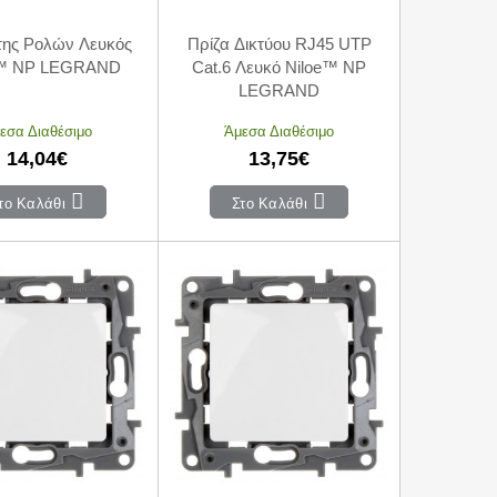
της Ρολών Λευκός
Πρίζα Δικτύου RJ45 UTP
e™ NP LEGRAND
Cat.6 Λευκό Niloe™ NP
LEGRAND
εσα Διαθέσιμο
Άμεσα Διαθέσιμο
14,04€
13,75€
το Καλάθι
Στο Καλάθι