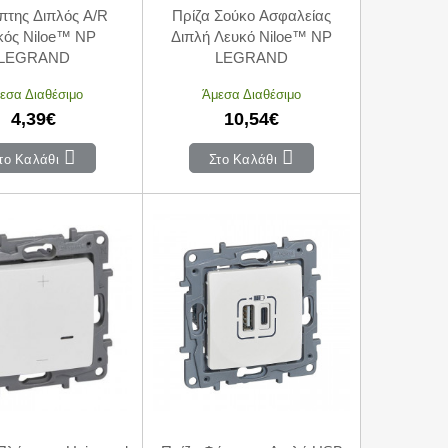
πτης Διπλός A/R
Πρίζα Σούκο Ασφαλείας
κός Niloe™ NP
Διπλή Λευκό Niloe™ NP
LEGRAND
LEGRAND
εσα Διαθέσιμο
Άμεσα Διαθέσιμο
4,39€
10,54€
το Καλάθι
Στο Καλάθι