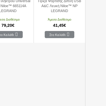
λήκτρου Universal
Πρίζα Φόρτισης Διπλή USB
 Niloe™ 665114A
A&C Λευκή Niloe™ NP
LEGRAND
LEGRAND
εσα Διαθέσιμο
Άμεσα Διαθέσιμο
79,20€
41,45€
το Καλάθι
Στο Καλάθι