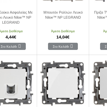
Σούκο Ασφαλείας Με
Μπουτόν Ρολλών Λευκό
Πρίζα T
ι Λευκό Niloe™ NP
Niloe™ NP LEGRAND
Nilo
LEGRAND
Άμεσα Διαθέσιμο
Άμεσα Διαθέσιμο
Άμ
4,44€
14,04€
Στο Καλάθι
Στο Καλάθι
Σ