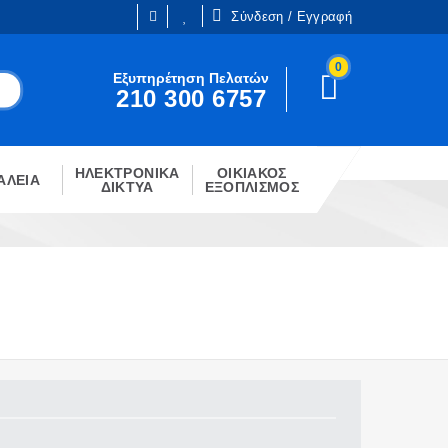
Σύνδεση / Εγγραφή
0
Είμαι ήδη πελάτης
Εξυπηρέτηση Πελατών
210 300 6757
Είστε ήδη εγγεγραμμένος;
!
Κάντε κλίκ στο παρακάτω κουμπί.
ΗΛΕΚΤΡΟΝΙΚΑ
ΟΙΚΙΑΚΟΣ
ΣΎΝΔΕΣΗ
ΑΛΕΙΑ
ΔΙΚΤΥΑ
ΕΞΟΠΛΙΣΜΟΣ