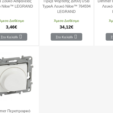
α Σούκο Ασφαλείας
Πρίζα Φόρτισης Διπλή USB
Dimmer Π
Λευκό Niloe™ LEGRAND
TypeA Λευκό Niloe™ 764594
Λευκό
LEGRAND
Άμεσα Διαθέσιμο
Άμεσα Διαθέσιμο
Άμ
3,46€
34,12€
Στο Καλάθι
Στο Καλάθι
Σ
mer Περιστροφικό