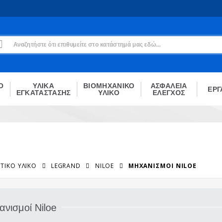
Εγγραφή
Δεν είσαι μέλος;
Δημιούργησε τον λογαριασμό σου εδώ
ΕΓΓΡΑΦΉ
Ο
ΥΛΙΚΑ
ΒΙΟΜΗΧΑΝΙΚΟ
ΑΣΦΑΛΕΙΑ
ΕΡΓ
ΕΓΚΑΤΑΣΤΑΣΗΣ
ΥΛΙΚΟ
ΕΛΕΓΧΟΣ
ΤΙΚΌ ΥΛΙΚΌ
LEGRAND
NILOE
ΜΗΧΑΝΙΣΜΟΊ NILOE
νισμοί Niloe