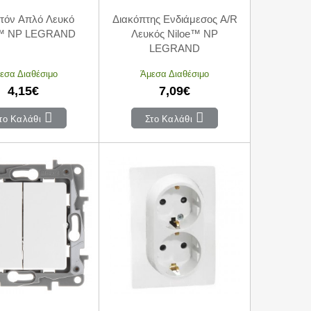
τόν Απλό Λευκό
Διακόπτης Ενδιάμεσος A/R
e™ NP LEGRAND
Λευκός Niloe™ NP
LEGRAND
εσα Διαθέσιμο
Άμεσα Διαθέσιμο
4,15€
7,09€
το Καλάθι
Στο Καλάθι