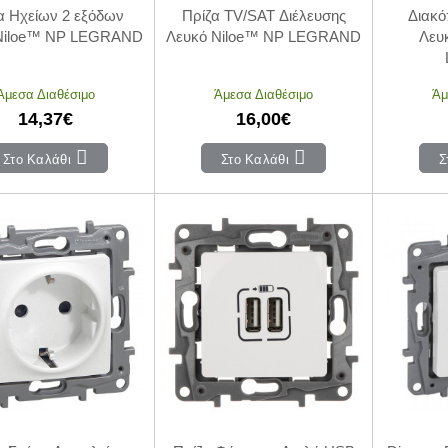
α Ηχείων 2 εξόδων
Πρίζα TV/SAT Διέλευσης
Διακό
Niloe™ NP LEGRAND
Λευκό Niloe™ NP LEGRAND
Λευ
Άμεσα Διαθέσιμο
Άμεσα Διαθέσιμο
Άμ
14,37€
16,00€
Στο Καλάθι
Στο Καλάθι
Σ