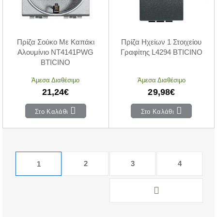
Πρίζα Σούκο Με Καπάκι
Πρίζα Ηχείων 1 Στοιχείου
Αλουμίνιο NT4141PWG
Γραφίτης L4294 BTICINO
BTICINO
Άμεσα Διαθέσιμο
Άμεσα Διαθέσιμο
21,24€
29,98€
Στο Καλάθι
Στο Καλάθι
2
3
4
1