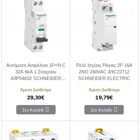
Αυτόματη Ασφάλεια 1P+N C
Ρελέ Ισχύος Ράγας 2P 16A
32A 6kA 1 Στοιχείου
2NO 240VAC A9C22712
A9P54632 SCHNEIDER
SCHNEIDER ELECTRIC
ELECTRIC
Άμεσα Διαθέσιμο
Άμεσα Διαθέσιμο
29,30€
19,79€
Στο Καλάθι
Στο Καλάθι