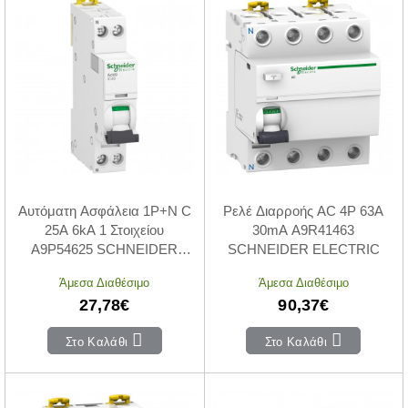
Αυτόματη Ασφάλεια 1P+N C
Ρελέ Διαρροής AC 4P 63A
25A 6kA 1 Στοιχείου
30mA A9R41463
A9P54625 SCHNEIDER
SCHNEIDER ELECTRIC
ELECTRIC
Άμεσα Διαθέσιμο
Άμεσα Διαθέσιμο
27,78€
90,37€
Στο Καλάθι
Στο Καλάθι