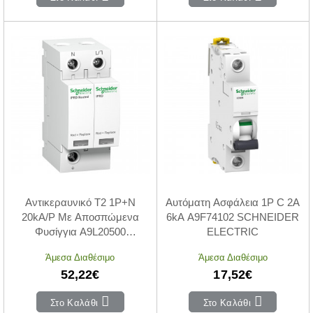
Αντικεραυνικό T2 1P+N
Αυτόματη Ασφάλεια 1P C 2A
20kA/P Με Αποσπώμενα
6kA A9F74102 SCHNEIDER
Φυσίγγια A9L20500
ELECTRIC
SCHNEIDER ELECTRIC
Άμεσα Διαθέσιμο
Άμεσα Διαθέσιμο
52,22€
17,52€
Στο Καλάθι
Στο Καλάθι