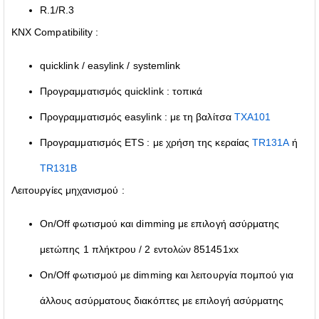
R.1/R.3
KNX Compatibility :
quicklink / easylink / systemlink
Προγραμματισμός quicklink : τοπικά
Προγραμματισμός easylink : με τη βαλίτσα
TXA101
Προγραμματισμός ETS : με χρήση της κεραίας
TR131A
ή
TR131B
Λειτουργίες μηχανισμού :
On/Off φωτισμού και dimming με επιλογή ασύρματης
μετώπης 1 πλήκτρου / 2 εντολών 851451xx
On/Off φωτισμού με dimming και λειτουργία πομπού για
άλλους ασύρματους διακόπτες με επιλογή ασύρματης