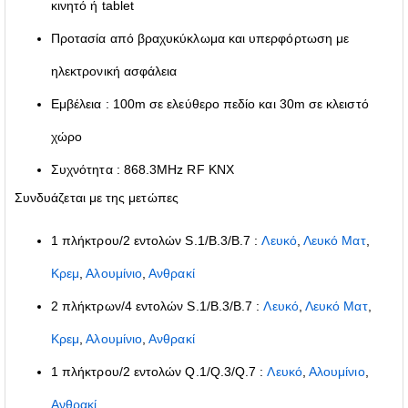
κινητό ή tablet
Προτασία από βραχυκύκλωμα και υπερφόρτωση με
ηλεκτρονική ασφάλεια
Εμβέλεια : 100m σε ελεύθερο πεδίο και 30m σε κλειστό
χώρο
Συχνότητα : 868.3MHz RF KNX
Συνδυάζεται με της μετώπες
1 πλήκτρου/2 εντολών S.1/B.3/B.7 :
Λευκό
,
Λευκό Ματ
,
Κρεμ
,
Αλουμίνιο
,
Ανθρακί
2 πλήκτρων/4 εντολών S.1/B.3/B.7 :
Λευκό
,
Λευκό Ματ
,
Κρεμ
,
Αλουμίνιο
,
Ανθρακί
1 πλήκτρου/2 εντολών Q.1/Q.3/Q.7 :
Λευκό
,
Αλουμίνιο
,
Ανθρακί