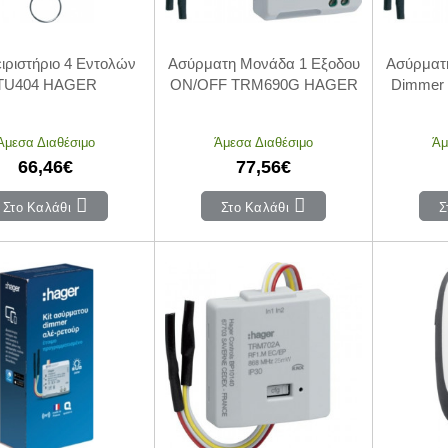
ιριστήριο 4 Εντολών
Ασύρματη Μονάδα 1 Εξοδου
Ασύρματ
TU404 HAGER
ON/OFF TRM690G HAGER
Dimmer
Άμεσα Διαθέσιμο
Άμεσα Διαθέσιμο
Άμ
66,46€
77,56€
Στο Καλάθι
Στο Καλάθι
Σ