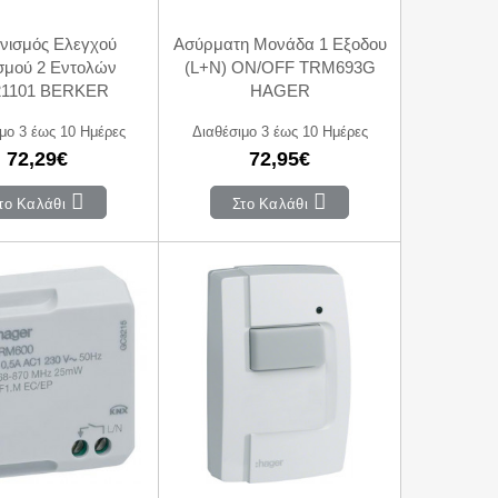
νισμός Ελεγχού
Ασύρματη Μονάδα 1 Εξοδου
σμού 2 Εντολών
(L+N) ON/OFF TRM693G
21101 BERKER
HAGER
μο 3 έως 10 Ημέρες
Διαθέσιμο 3 έως 10 Ημέρες
72,29€
72,95€
το Καλάθι
Στο Καλάθι