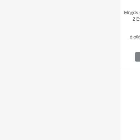
Μηχανι
2 Ε
Διαθέ