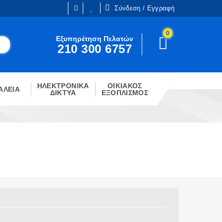
Σύνδεση / Εγγραφή
0
Είμαι ήδη πελάτης
Εξυπηρέτηση Πελατών
210 300 6757
Είστε ήδη εγγεγραμμένος;
!
Κάντε κλίκ στο παρακάτω κουμπί.
ΗΛΕΚΤΡΟΝΙΚΑ
ΟΙΚΙΑΚΟΣ
ΣΎΝΔΕΣΗ
ΑΛΕΙΑ
ΔΙΚΤΥΑ
ΕΞΟΠΛΙΣΜΟΣ