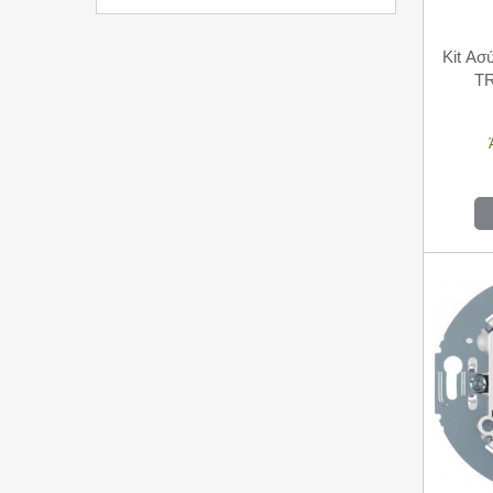
Kit Ασ
T