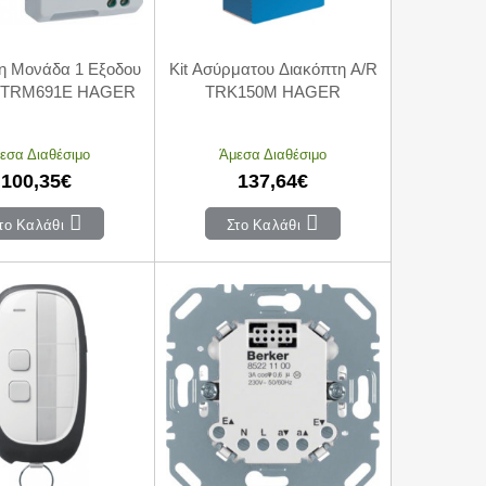
η Μονάδα 1 Εξοδου
Kit Ασύρματου Διακόπτη A/R
 TRM691E HAGER
TRK150M HAGER
εσα Διαθέσιμο
Άμεσα Διαθέσιμο
100,35€
137,64€
το Καλάθι
Στο Καλάθι