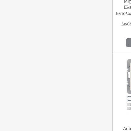
Μη
Ελε
Εντολώ
Διαθέ
Ασύ