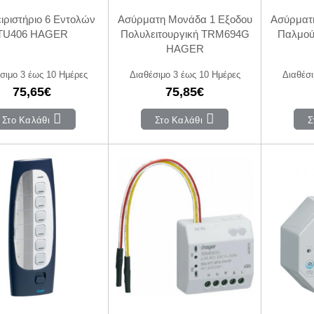
ιριστήριο 6 Εντολών
Ασύρματη Μονάδα 1 Εξοδου
Ασύρματ
TU406 HAGER
Πολυλειτουργική TRM694G
Παλμο
HAGER
σιμο 3 έως 10 Ημέρες
Διαθέσιμο 3 έως 10 Ημέρες
Διαθέσι
75,65€
75,85€
Στο Καλάθι
Στο Καλάθι
Σ