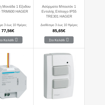
η Μονάδα 1 Εξοδου
Ασύρματο Μπουτόν 1
ύ TRM600 HAGER
Εντολής Επίτοιχο IP55
TRE301 HAGER
μο 3 έως 10 Ημέρες
Διαθέσιμο 3 έως 10 Ημέρες
77,56€
85,65€
το Καλάθι
Στο Καλάθι