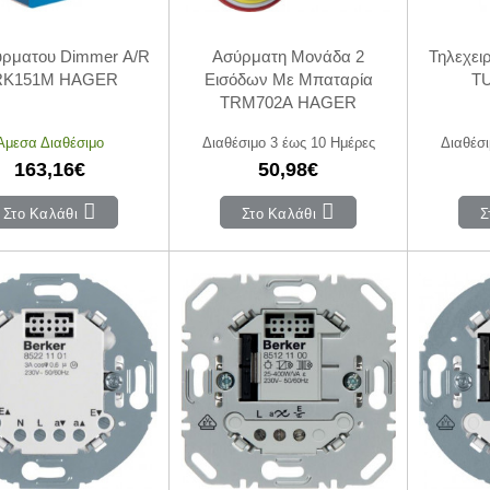
ύρματου Dimmer A/R
Ασύρματη Μονάδα 2
Τηλεχει
RK151M HAGER
Εισόδων Με Μπαταρία
T
TRM702A HAGER
Άμεσα Διαθέσιμο
Διαθέσιμο 3 έως 10 Ημέρες
Διαθέσι
163,16€
50,98€
Στο Καλάθι
Στο Καλάθι
Σ