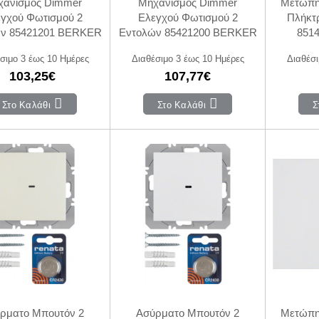
χανισμός Dimmer
Μηχανισμός Dimmer
Μετώπη
γχού Φωτισμού 2
Ελεγχού Φωτισμού 2
Πλήκτρ
ν 85421201 BERKER
Εντολών 85421200 BERKER
851
σιμο 3 έως 10 Ημέρες
Διαθέσιμο 3 έως 10 Ημέρες
Διαθέσι
103,25€
107,77€
Στο Καλάθι
Στο Καλάθι
Σ
ρματο Μπουτόν 2
Ασύρματο Μπουτόν 2
Μετώπη