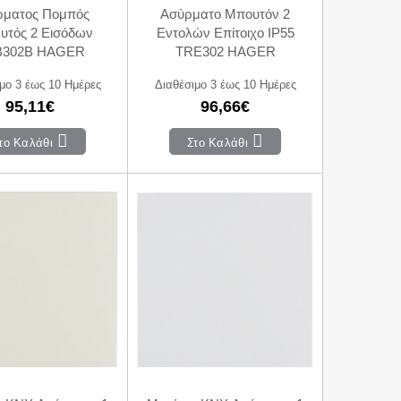
ρματος Πομπός
Ασύρματο Μπουτόν 2
υτός 2 Εισόδων
Εντολών Επίτοιχο IP55
B302B HAGER
TRE302 HAGER
μο 3 έως 10 Ημέρες
Διαθέσιμο 3 έως 10 Ημέρες
95,11€
96,66€
το Καλάθι
Στο Καλάθι