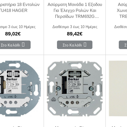
ιριστήριο 18 Εντολών
Ασύρματη Μονάδα 1 Εξοδου
Ασύ
TU418 HAGER
Για Έλεγχο Ρολών Και
Χωνε
Περσίδων TRM692G
TR
HAGER
σιμο 3 έως 10 Ημέρες
Διαθέσιμο 3 έως 10 Ημέρες
Διαθέσι
89,02€
89,42€
Στο Καλάθι
Στο Καλάθι
Σ