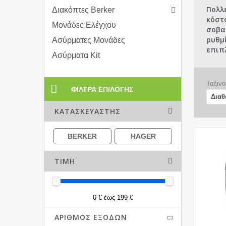
Πολλ
Διακόπτες Berker
κόστο
Μονάδες Ελέγχου
σοβα
ρυθμ
Ασύρματες Μονάδες
επιπ
Ασύρματα Kit
Ταξινό
ΦΊΛΤΡΑ ΕΠΙΛΟΓΉΣ
ΚΑΤΑΣΚΕΥΑΣΤΉΣ
BERKER
HAGER
ΤΙΜΉ
0 € έως 199 €
ΑΡΙΘΜΌΣ ΕΞΌΔΩΝ