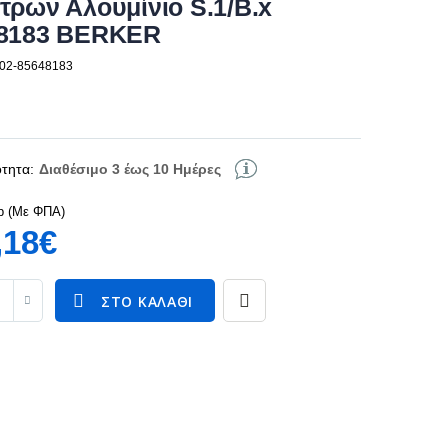
τρων Αλουμίνιο S.1/B.x
8183 BERKER
102-85648183
τητα:
Διαθέσιμο 3 έως 10 Ημέρες
p (Με ΦΠΑ)
,18€
ΣΤΟ ΚΑΛΆΘΙ