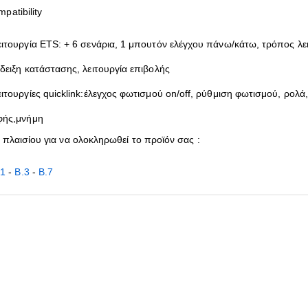
patibility
ειτουργία ETS: + 6 σενάρια, 1 μπουτόν ελέγχου πάνω/κάτω, τρόπος λει
νδειξη κατάστασης, λειτουργία επιβολής
ειτουργίες quicklink:έλεγχος φωτισμού on/off, ρύθμιση φωτισμού, ρολ
φής,μνήμη
 πλαισίου για να ολοκληρωθεί το προϊόν σας :
.1
-
B.3
-
B.7