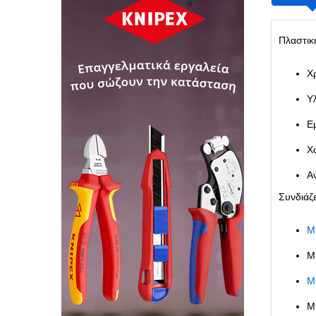
Πλαστικ
Χ
Υ
Ε
Χ
Αν
Συνδιάζ
Μ
Μ
Μ
Μ