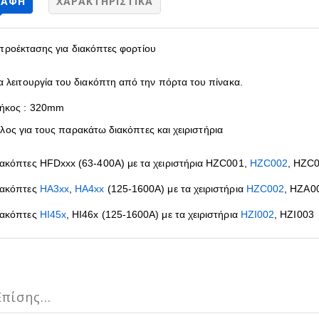
ΡΑΦΉ
ΧΑΡΑΚΤΗΡΙΣΤΙΚΆ
προέκτασης για διακόπτες φορτίου
ια λειτουργία του διακόπτη από την πόρτα του πίνακα.
ήκος : 320mm
λος για τους παρακάτω διακόπτες και χειριστήρια
ιακόπτες HFDxxx (63-400A) με τα χειριστήρια HZC001,
HZC002
, HZC
ιακόπτες
HA3xx
,
HA4xx
(125-1600A) με τα χειριστήρια
HZC002
, HZA0
ιακόπτες
HI45x
, HI46x (125-1600A) με τα χειριστήρια
HZI002
, HZI003
πίσης...