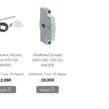
ατικός Άξονας
Βοηθητική Επαφή
mm HZC104
1NO+1NC HZC311
HAGER
HAGER
 3 έως 10 Ημέρες
Διαθέσιμο 3 έως 10 Ημέρες
12,66€
19,00€
γορά
Αγορά