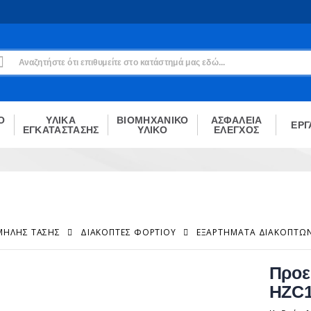
Εγγραφή
Δεν είσαι μέλος;
Δημιούργησε τον λογαριασμό σου εδώ
ΕΓΓΡΑΦΉ
Ο
ΥΛΙΚΑ
ΒΙΟΜΗΧΑΝΙΚΟ
ΑΣΦΑΛΕΙΑ
ΕΡΓ
ΕΓΚΑΤΑΣΤΑΣΗΣ
ΥΛΙΚΟ
ΕΛΕΓΧΟΣ
ΑΜΗΛΉΣ ΤΆΣΗΣ
ΔΙΑΚΌΠΤΕΣ ΦΟΡΤΊΟΥ
ΕΞΑΡΤΉΜΑΤΑ ΔΙΑΚΟΠΤΏ
Προε
HZC