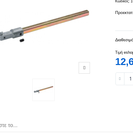
Κωδικός: 
Προεκτατ
Διαθεσιμό
Τιμή esho
12,
τε το...