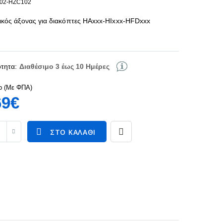
102-HZC102
ικός άξονας για διακόπτες HAxxx-HIxxx-HFDxxx
τητα:
Διαθέσιμο 3 έως 10 Ημέρες
p (Με ΦΠΑ)
69€
ΣΤΟ ΚΑΛΆΘΙ