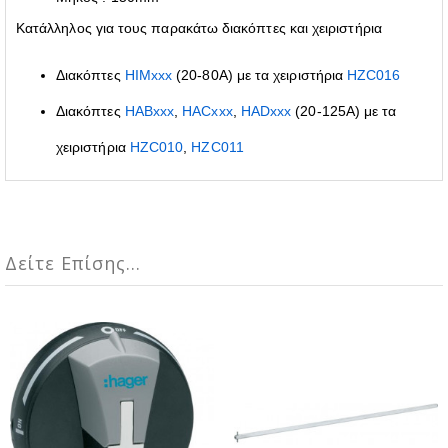
Κατάλληλος για τους παρακάτω διακόπτες και χειριστήρια
Διακόπτες
HIMxxx
(20-80A) με τα χειριστήρια
HZC016
Διακόπτες
HABxxx
,
HACxxx
,
HADxxx
(20-125A) με τα
χειριστήρια
HZC010
,
HZC011
Δείτε Επίσης...