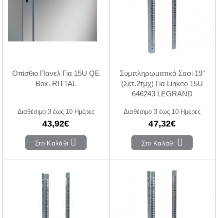
Οπίσθιο Πανελ Για 15U QE
Συμπληρωματικό Σασί 19"
Box. RITTAL
(Σετ.2τμχ) Για Linkeo 15U
646243 LEGRAND
Διαθέσιμο 3 έως 10 Ημέρες
Διαθέσιμο 3 έως 10 Ημέρες
43,92€
47,32€
Στο Καλάθι
Στο Καλάθι