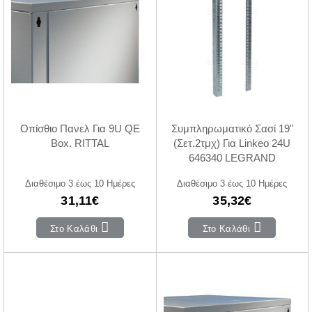
Οπίσθιο Πανελ Για 9U QE
Συμπληρωματικό Σασί 19"
Box. RITTAL
(Σετ.2τμχ) Για Linkeo 24U
646340 LEGRAND
Διαθέσιμο 3 έως 10 Ημέρες
Διαθέσιμο 3 έως 10 Ημέρες
31,11€
35,32€
Στο Καλάθι
Στο Καλάθι