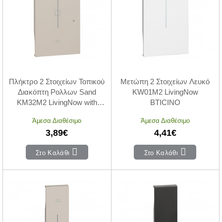
Πλήκτρο 2 Στοιχείων Τοπικού
Μετώπη 2 Στοιχείων Λευκό
Διακόπτη Ρολλων Sand
KW01M2 LivingNow
KM32M2 LivingNow with
BTICINO
Netatmo®
Άμεσα Διαθέσιμο
Άμεσα Διαθέσιμο
3,89€
4,41€
Στο Καλάθι
Στο Καλάθι