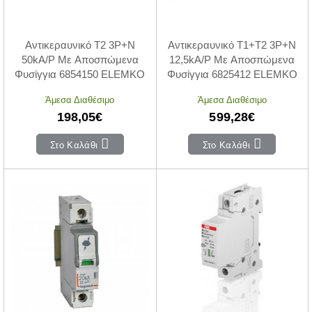
Αντικεραυνικό T2 3P+N
Αντικεραυνικό T1+T2 3P+N
50kA/P Με Αποσπώμενα
12,5kA/P Με Αποσπώμενα
Φυσίγγια 6854150 ELEMKO
Φυσίγγια 6825412 ELEMKO
Άμεσα Διαθέσιμο
Άμεσα Διαθέσιμο
198,05€
599,28€
Στο Καλάθι
Στο Καλάθι