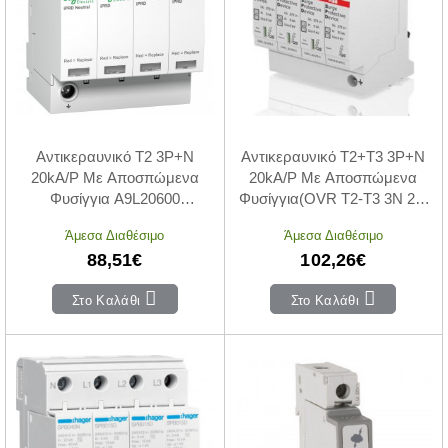
Αντικεραυνικό T2 3P+N
Αντικεραυνικό T2+T3 3P+N
20kA/P Με Αποσπώμενα
20kA/P Με Αποσπώμενα
Φυσίγγια A9L20600
Φυσίγγια(OVR T2-T3 3N 20-
SCHNEIDER ELECTRIC
275 P QS)
Άμεσα Διαθέσιμο
Άμεσα Διαθέσιμο
88,51€
102,26€
Στο Καλάθι
Στο Καλάθι