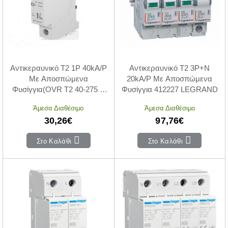
Αντικεραυνικό T2 1P 40kA/P
Αντικεραυνικό Τ2 3P+Ν
Με Αποσπώμενα
20kA/P Με Αποσπώμενα
Φυσίγγια(OVR T2 40-275 P
Φυσίγγια 412227 LEGRAND
QS)
Άμεσα Διαθέσιμο
Άμεσα Διαθέσιμο
30,26€
97,76€
Στο Καλάθι
Στο Καλάθι