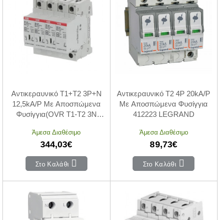
Αντικεραυνικό T1+T2 3P+N
Αντικεραυνικό Τ2 4P 20kA/P
12,5kA/P Με Αποσπώμενα
Με Αποσπώμενα Φυσίγγια
Φυσίγγια(OVR T1-T2 3N
412223 LEGRAND
12.5-275s P TS QS)
Άμεσα Διαθέσιμο
Άμεσα Διαθέσιμο
344,03€
89,73€
Στο Καλάθι
Στο Καλάθι