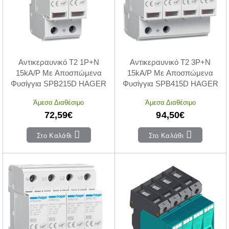
Αντικεραυνικό T2 1P+N
Αντικεραυνικό T2 3P+N
15kA/P Με Αποσπώμενα
15kA/P Με Αποσπώμενα
Φυσίγγια SPB215D HAGER
Φυσίγγια SPB415D HAGER
Άμεσα Διαθέσιμο
Άμεσα Διαθέσιμο
72,59€
94,50€
Στο Καλάθι
Στο Καλάθι