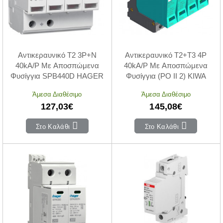
Αντικεραυνικό T2 3P+N
Αντικεραυνικό T2+T3 4P
40kA/P Με Αποσπώμενα
40kA/P Με Αποσπώμενα
Φυσίγγια SPB440D HAGER
Φυσίγγια (PO II 2) KIWA
Άμεσα Διαθέσιμο
Άμεσα Διαθέσιμο
127,03€
145,08€
Στο Καλάθι
Στο Καλάθι