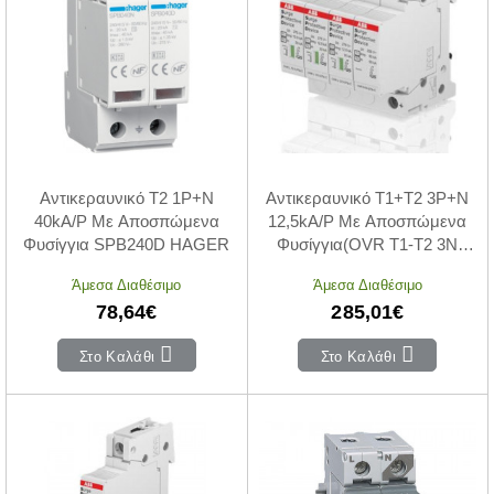
Αντικεραυνικό T2 1P+N
Αντικεραυνικό T1+T2 3P+N
40kA/P Με Αποσπώμενα
12,5kA/P Με Αποσπώμενα
Φυσίγγια SPB240D HAGER
Φυσίγγια(OVR T1-T2 3N
12.5-275s P QS)
Άμεσα Διαθέσιμο
Άμεσα Διαθέσιμο
78,64€
285,01€
Στο Καλάθι
Στο Καλάθι