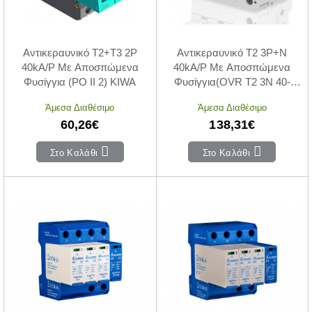
Αντικεραυνικό T2+T3 2P
Αντικεραυνικό T2 3P+N
40kA/P Με Αποσπώμενα
40kA/P Με Αποσπώμενα
Φυσίγγια (PO II 2) KIWA
Φυσίγγια(OVR T2 3N 40-
275s P QS)
Άμεσα Διαθέσιμο
Άμεσα Διαθέσιμο
60,26€
138,31€
Στο Καλάθι
Στο Καλάθι