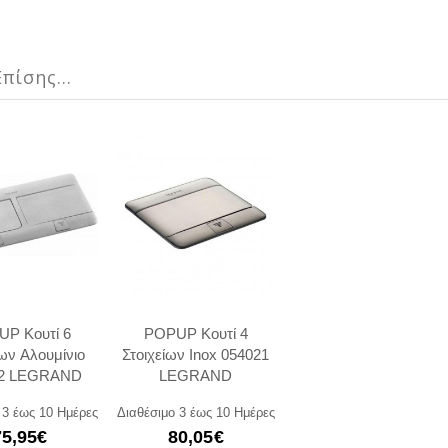
πίσης...
P Κουτί 6
POPUP Κουτί 4
ίων Αλουμίνιο
Στοιχείων Inox 054021
12 LEGRAND
LEGRAND
 3 έως 10 Ημέρες
Διαθέσιμο 3 έως 10 Ημέρες
75,95€
80,05€