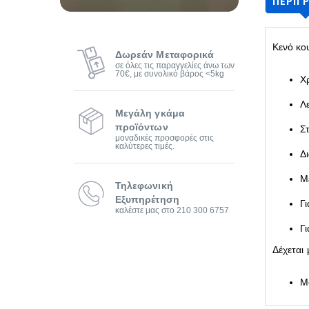
ΠΕΡΙΓ
Κενό κο
Δωρεάν Μεταφορικά
σε όλες τις παραγγελίες άνω των
70€, με συνολικό βάρος <5kg
Χ
Λ
Μεγάλη γκάμα
προϊόντων
Σ
μοναδικές προσφορές στις
καλύτερες τιμές.
Δ
Μ
Τηλεφωνική
Εξυπηρέτηση
Γ
καλέστε μας στο 210 300 6757
Γ
Δέχεται
M