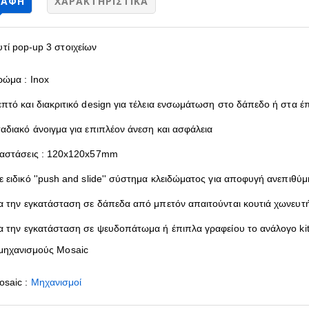
ΡΑΦΉ
ΧΑΡΑΚΤΗΡΙΣΤΙΚΆ
υτί pop-up 3 στοιχείων
ρώμα : Inox
επτό και διακριτικό design για τέλεια ενσωμάτωση στο δάπεδο ή στα έ
ταδιακό άνοιγμα για επιπλέον άνεση και ασφάλεια
ιαστάσεις : 120x120x57mm
ε ειδικό ''push and slide'' σύστημα κλειδώματος για αποφυγή ανεπιθύ
ια την εγκατάσταση σε δάπεδα από μπετόν απαιτούνται κουτιά χωνευ
ια την εγκατάσταση σε ψευδοπάτωμα ή έπιπλα γραφείου το ανάλογο k
 μηχανισμούς Mosaic
osaic :
Μηχανισμοί