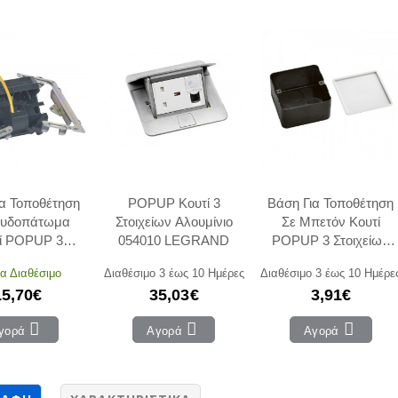
ια Τοποθέτηση
POPUP Κουτί 3
Βάση Για Τοποθέτηση
ευδοπάτωμα
Στοιχείων Αλουμίνιο
Σε Μπετόν Κουτί
ί POPUP 3
054010 LEGRAND
POPUP 3 Στοιχείων
είων 054005
054000 LEGRAND
α Διαθέσιμο
Διαθέσιμο 3 έως 10 Ημέρες
Διαθέσιμο 3 έως 10 Ημέρε
EGRAND
15,70€
35,03€
3,91€
γορά
Αγορά
Αγορά