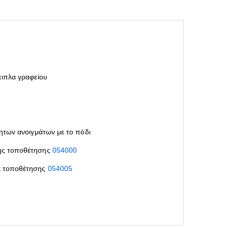
πιπλα γραφείου
μητων ανοιγμάτων με το πόδι
τής τοποθέτησης
054000
it τοποθέτησης
054005