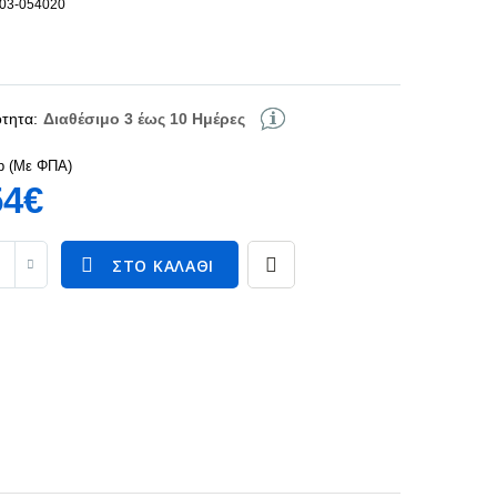
103-054020
τητα:
Διαθέσιμο 3 έως 10 Ημέρες
p (Με ΦΠΑ)
54€
ΣΤΟ ΚΑΛΆΘΙ