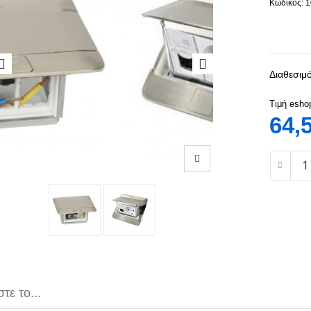
Κωδικός: 
Διαθεσιμό
Τιμή esho
64,
τε το...