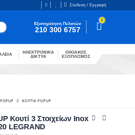
Σύνδεση / Εγγραφή
0
Είμαι ήδη πελάτης
Εξυπηρέτηση Πελατών
210 300 6757
Είστε ήδη εγγεγραμμένος;
!
Κάντε κλίκ στο παρακάτω κουμπί.
ΗΛΕΚΤΡΟΝΙΚΑ
ΟΙΚΙΑΚΟΣ
ΣΎΝΔΕΣΗ
ΑΛΕΙΑ
ΔΙΚΤΥΑ
ΕΞΟΠΛΙΣΜΟΣ
 POPUP
ΚΟΥΤΙΆ POPUP
P Κουτί 3 Στοιχείων Inox
20 LEGRAND