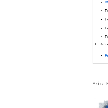
Α
Γι
Γι
Γ
Γ
Επιλέξτ
F
Δείτε Ε