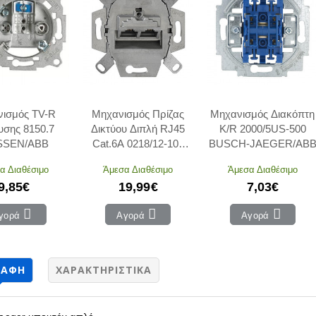
ισμός TV-R
Μηχανισμός Πρίζας
Μηχανισμός Διακόπτη
υσης 8150.7
Δικτύου Διπλή RJ45
K/R 2000/5US-500
SSEN/ABB
Cat.6A 0218/12-101
BUSCH-JAEGER/AB
BUSCH-JAEGER/ABB
α Διαθέσιμο
Άμεσα Διαθέσιμο
Άμεσα Διαθέσιμο
9,85€
19,99€
7,03€
γορά
Αγορά
Αγορά
ΡΑΦΉ
ΧΑΡΑΚΤΗΡΙΣΤΙΚΆ