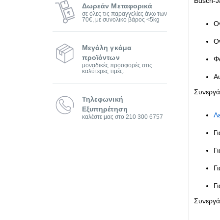
Busch-J
Δωρεάν Μεταφορικά
σε όλες τις παραγγελίες άνω των
70€, με συνολικό βάρος <5kg
Ο
Ο
Μεγάλη γκάμα
προϊόντων
Φ
μοναδικές προσφορές στις
καλύτερες τιμές.
Α
Συνεργάζ
Τηλεφωνική
Εξυπηρέτηση
Λ
καλέστε μας στο 210 300 6757
Γ
Γ
Γ
Γ
Συνεργάζ