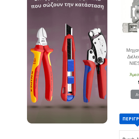
Μηχαν
Διέλε
NIE
Άμεσ
Α
ΠΕΡΙΓ