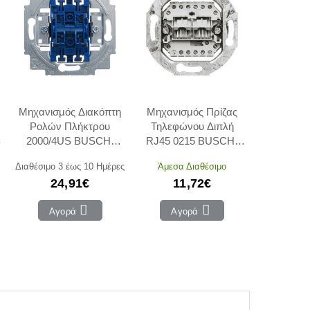
Μηχανισμός Διακόπτη
Μηχανισμός Πρίζας
Ρολών Πλήκτρου
Τηλεφώνου Διπλή
B
2000/4US BUSCH-
RJ45 0215 BUSCH-
JAEGER/ABB
JAEGER/ABB
Διαθέσιμο 3 έως 10 Ημέρες
Άμεσα Διαθέσιμο
24,91€
11,72€
Αγορά
Αγορά