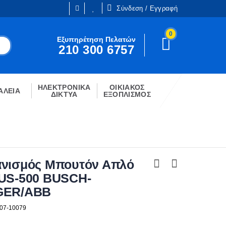
Σύνδεση / Εγγραφή
0
Είμαι ήδη πελάτης
Εξυπηρέτηση Πελατών
210 300 6757
Είστε ήδη εγγεγραμμένος;
!
Κάντε κλίκ στο παρακάτω κουμπί.
ΗΛΕΚΤΡΟΝΙΚΑ
ΟΙΚΙΑΚΟΣ
ΣΎΝΔΕΣΗ
ΑΛΕΙΑ
ΔΙΚΤΥΑ
ΕΞΟΠΛΙΣΜΟΣ
νισμός Μπουτόν Απλό
US-500 BUSCH-
GER/ABB
107-10079