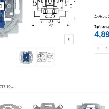
Διαθεσιμό
Τιμή esho
4,8
τε το...