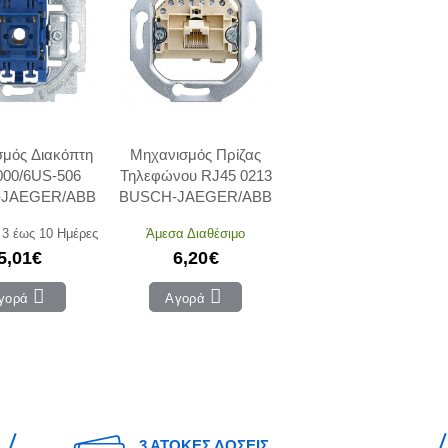
μός Διακόπτη
Μηχανισμός Πρίζας
000/6US-506
Τηλεφώνου RJ45 0213
-JAEGER/ABB
BUSCH-JAEGER/ABB
 3 έως 10 Ημέρες
Άμεσα Διαθέσιμο
5,01€
6,20€
γορά
Αγορά
3 ΑΤΟΚΕΣ ΔΟΣΕΙΣ