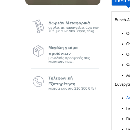
ΠΕΡΙΓ
Busch-J
Δωρεάν Μεταφορικά
σε όλες τις παραγγελίες άνω των
70€, με συνολικό βάρος <5kg
Ο
Ο
Μεγάλη γκάμα
προϊόντων
Ο
μοναδικές προσφορές στις
καλύτερες τιμές.
Φ
Α
Τηλεφωνική
Εξυπηρέτηση
Συνεργάζ
καλέστε μας στο 210 300 6757
Λ
Γ
Γ
Γ