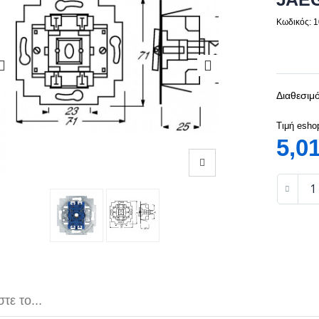
Κωδικός: 
Διαθεσιμό
Τιμή esho
5,0
τε το...