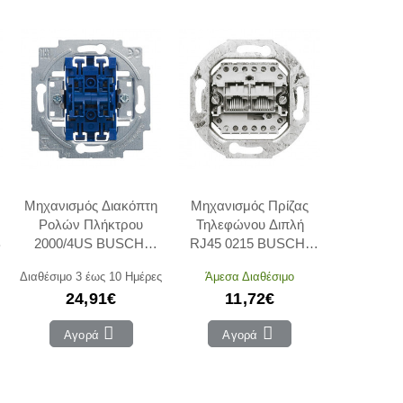
Μηχανισμός Διακόπτη
Μηχανισμός Πρίζας
Ρολών Πλήκτρου
Τηλεφώνου Διπλή
B
2000/4US BUSCH-
RJ45 0215 BUSCH-
JAEGER/ABB
JAEGER/ABB
Διαθέσιμο 3 έως 10 Ημέρες
Άμεσα Διαθέσιμο
24,91€
11,72€
Αγορά
Αγορά