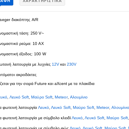
ΡΑΦΉ
ΧΑΡΑΚΤΗΡΙΣΤΙΚΆ
aeger διακόπτης A/R
νομαστική τάση: 250 V~
νομαστικό ρεύμα: 10 AX
νομαστική έξοδος: 100 W
ωτεινή λειτουργία με λυχνίες
12V
και
230V
υτόματοι ακροδέκτες
εται για την σειρά Future και aXcent με τα πλακίδια
ευκό
,
Λευκό Soft
,
Μαύρο Soft
,
Meteor
,
Αλουμίνιο
ια φωτεινή λειτουργία
Λευκό
,
Λευκό Soft
,
Μαύρο Soft
,
Meteor
,
Αλουμίνι
ια φωτεινή λειτουργία με σύμβολο κλειδί
Λευκό
,
Λευκό Soft
,
Μαύρο Soft
ια φωτεινή λειτουργία με σύμβολο φώς
Λευκό
,
Λευκό Soft
,
Μαύρο Soft
,