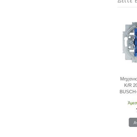
Δείτε Ε
Μηχανισ
K/R 2
BUSCH
Άμεσ
Α