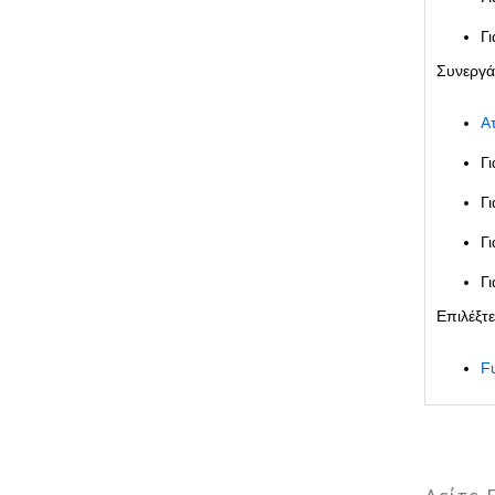
Γ
Συνεργάζ
Α
Γι
Γι
Γ
Γ
Επιλέξτ
F