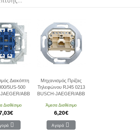
πίσης...
μός Διακόπτη
Μηχανισμός Πρίζας
000/5US-500
Τηλεφώνου RJ45 0213
-JAEGER/ABB
BUSCH-JAEGER/ABB
α Διαθέσιμο
Άμεσα Διαθέσιμο
7,03€
6,20€
γορά
Αγορά