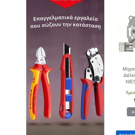
Μηχαν
Διέλε
NIE
Άμεσ
Α