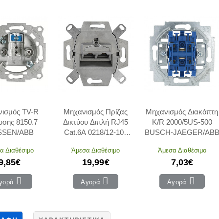
ισμός TV-R
Μηχανισμός Πρίζας
Μηχανισμός Διακόπτη
υσης 8150.7
Δικτύου Διπλή RJ45
K/R 2000/5US-500
SSEN/ABB
Cat.6A 0218/12-101
BUSCH-JAEGER/AB
BUSCH-JAEGER/ABB
α Διαθέσιμο
Άμεσα Διαθέσιμο
Άμεσα Διαθέσιμο
9,85€
19,99€
7,03€
γορά
Αγορά
Αγορά