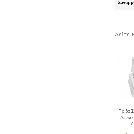
Συναρμ
Δείτε Ε
Πρίζα Σ
Λευκό
A