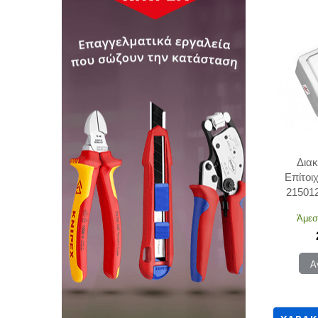
Δια
Επίτοι
21501
Άμεσ
Α