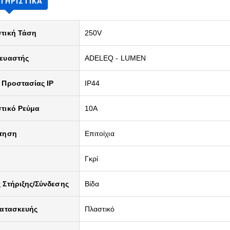
ΤΗΡΙΣΤΙΚΆ
τική Τάση
250V
ευαστής
ADELEQ - LUMEN
 Προστασίας IP
IP44
τικό Ρεύμα
10A
τηση
Επιτοίχια
Γκρί
 Στήριξης/Σύνδεσης
Βίδα
Κατασκευής
Πλαστικό