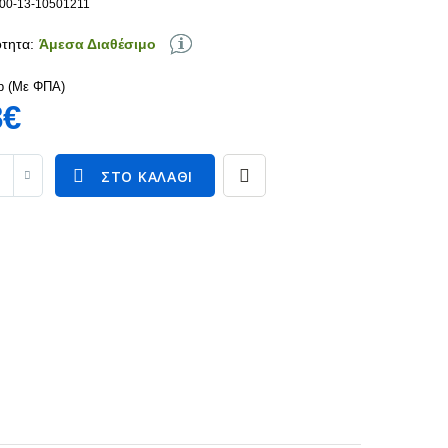
100-13-10501211
τητα:
Άμεσα Διαθέσιμο
p (Με ΦΠΑ)
8€
ΣΤΟ ΚΑΛΆΘΙ