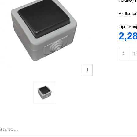
Κωδικός: 
Διαθεσιμό
Τιμή esho
2,2
τε το...