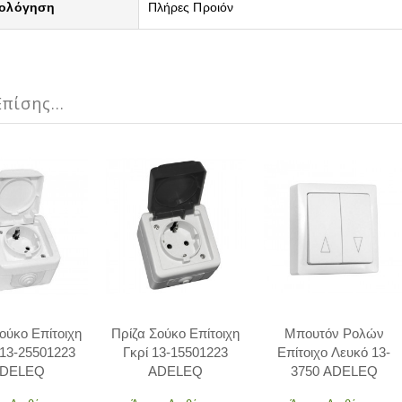
ολόγηση
Πλήρες Προιόν
πίσης...
ούκο Επίτοιχη
Πρίζα Σούκο Επίτοιχη
Μπουτόν Ρολών
 13-25501223
Γκρί 13-15501223
Επίτοιχο Λευκό 13-
DELEQ
ADELEQ
3750 ADELEQ