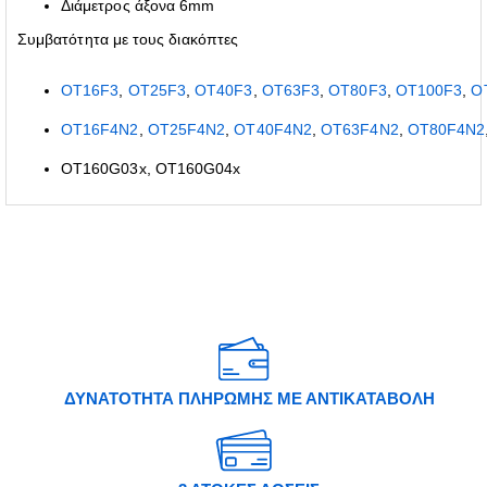
Διάμετρος άξονα 6mm
Συμβατότητα με τους διακόπτες
ΟT16F3
,
ΟT25F3
,
ΟT40F3
,
ΟT63F3
,
ΟT80F3
,
ΟT100F3
,
O
ΟT16F4N2
,
ΟT25F4N2
,
ΟT40F4N2
,
ΟT63F4N2
,
ΟT80F4N2
ΟΤ160G03x, ΟΤ160G04x
ΔΥΝΑΤΟΤΗΤΑ ΠΛΗΡΩΜΗΣ ΜΕ ΑΝΤΙΚΑΤΑΒΟΛΗ