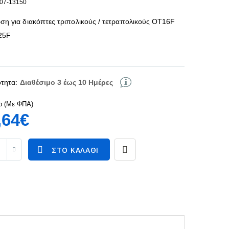
107-13150
η για διακόπτες τριπολικούς / τετραπολικούς ΟΤ16F
25F
τητα:
Διαθέσιμο 3 έως 10 Ημέρες
p (Με ΦΠΑ)
,64€
ΣΤΟ ΚΑΛΆΘΙ