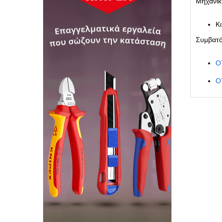
Μηχανικ
Κ
Συμβατό
Ο
Ο