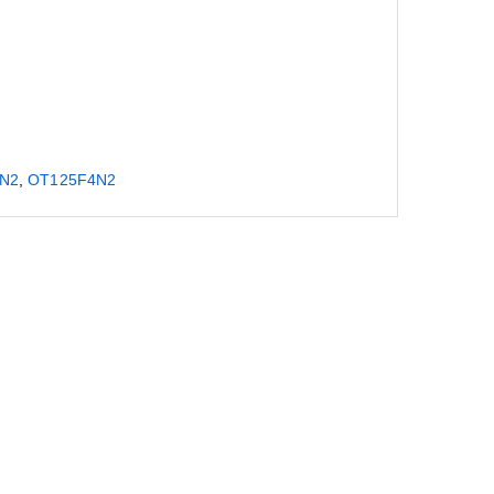
N2
,
ΟΤ125F4N2