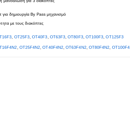
ή μανδάλωση για 3 διακόπτες
ιτ για δημιουργία By Pass μηχανισμό
τητα με τους διακόπτες
T16F3
,
ΟT25F3
,
ΟT40F3
,
ΟT63F3
,
ΟT80F3
,
ΟT100F3
,
OT125F3
T16F4N2
,
ΟT25F4N2
,
ΟT40F4N2
,
ΟT63F4N2
,
ΟT80F4N2
,
ΟΤ100F4