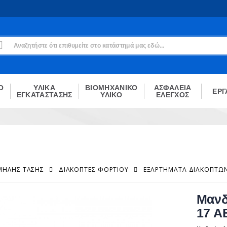
Εγγραφή
Δεν είσαι μέλος;
Δημιούργησε τον λογαριασμό σου εδώ
ΕΓΓΡΑΦΉ
Ο
ΥΛΙΚΑ
ΒΙΟΜΗΧΑΝΙΚΟ
ΑΣΦΑΛΕΙΑ
ΕΡΓ
ΕΓΚΑΤΑΣΤΑΣΗΣ
ΥΛΙΚΟ
ΕΛΕΓΧΟΣ
ΑΜΗΛΉΣ ΤΆΣΗΣ
ΔΙΑΚΌΠΤΕΣ ΦΟΡΤΊΟΥ
ΕΞΑΡΤΉΜΑΤΑ ΔΙΑΚΟΠΤΏ
Μανδ
17 A