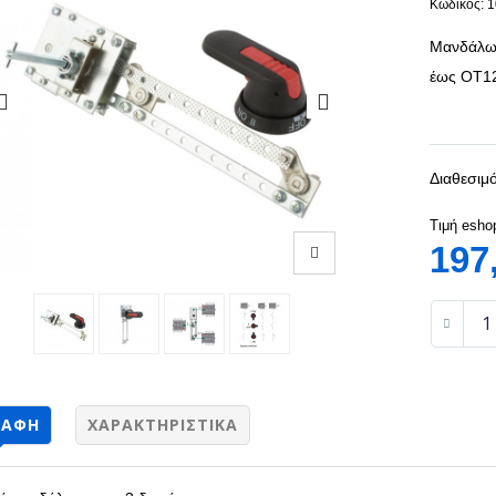
Κωδικός: 
Μανδάλωσ
έως ΟΤ1
Διαθεσιμό
Τιμή esho
197
ΡΑΦΉ
ΧΑΡΑΚΤΗΡΙΣΤΙΚΆ