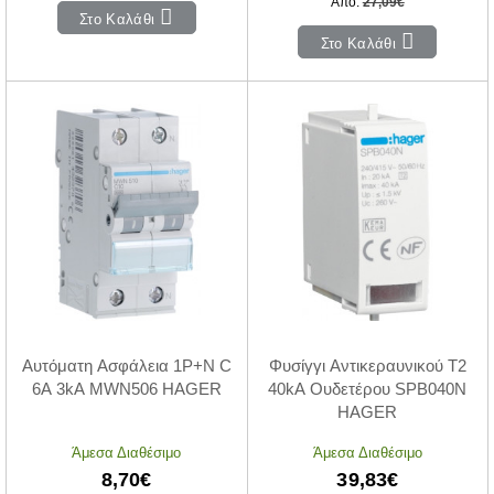
Από:
27,09€
Στο Καλάθι
Στο Καλάθι
Αυτόματη Ασφάλεια 1P+N C
Φυσίγγι Αντικεραυνικού T2
6A 3kA MWN506 HAGER
40kA Ουδετέρου SPB040N
HAGER
Άμεσα Διαθέσιμο
Άμεσα Διαθέσιμο
8,70€
39,83€