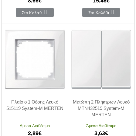
8,66€
15,46€
Στο Καλάθι
Στο Καλάθι
Πλαίσιο 1 Θέσης Λευκό
Μετώπη 2 Πλήκτρων Λευκό
515119 System-M MERTEN
MTN432519 System-M
MERTEN
Άμεσα Διαθέσιμο
Άμεσα Διαθέσιμο
2,89€
3,63€