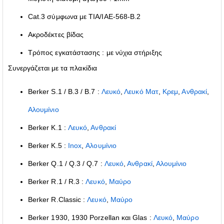
Cat.3 σύμφωνα με TIA/IAE-568-B.2
Ακροδέκτες βίδας
Τρόπος εγκατάστασης : με νύχια στήριξης
Συνεργάζεται με τα πλακίδια
Berker S.1 / B.3 / B.7 :
Λευκό
,
Λευκό Ματ
,
Κρεμ
,
Ανθρακί
,
Αλουμίνιο
Berker K.1 :
Λευκό
,
Ανθρακί
Berker Κ.5 :
Inox
,
Αλουμίνιο
Berker Q.1 / Q.3 / Q.7 :
Λευκό
,
Ανθρακί
,
Αλουμίνιο
Berker R.1 / R.3 :
Λευκό
,
Μαύρο
Berker R.Classic :
Λευκό
,
Μαύρο
Berker 1930, 1930 Porzellan και Glas :
Λευκό
,
Μαύρο