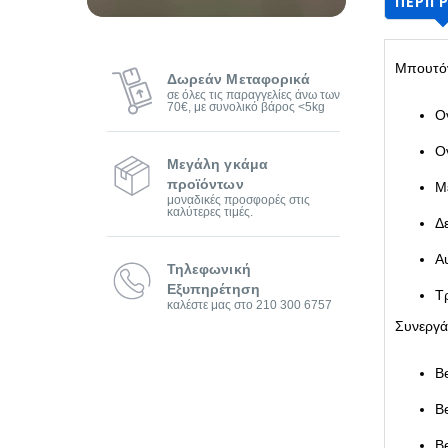
ΠΕΡΙΓ
Μπουτό
Δωρεάν Μεταφορικά
σε όλες τις παραγγελίες άνω των
70€, με συνολικό βάρος <5kg
Ο
Ο
Μεγάλη γκάμα
προϊόντων
Μ
μοναδικές προσφορές στις
καλύτερες τιμές.
Δ
Α
Τηλεφωνική
Εξυπηρέτηση
Τ
καλέστε μας στο 210 300 6757
Συνεργάζ
Be
B
B