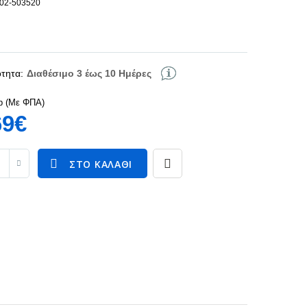
102-503520
τητα:
Διαθέσιμο 3 έως 10 Ημέρες
p (Με ΦΠΑ)
69€
ΣΤΟ ΚΑΛΆΘΙ