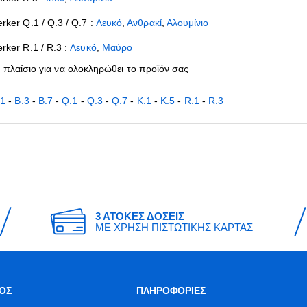
rker Q.1 / Q.3 / Q.7 :
Λευκό
,
Ανθρακί
,
Αλουμίνιο
rker R.1 / R.3 :
Λευκό
,
Μαύρο
ε πλαίσιο για να ολοκληρώθει το προϊόν σας
.1
-
B.3
-
B.7
-
Q.1
-
Q.3
-
Q.7
-
K.1
-
K.5
-
R.1
-
R.3
3 ΑΤΟΚΕΣ ΔΟΣΕΙΣ
ΜΕ ΧΡΗΣΗ ΠΙΣΤΩΤΙΚΗΣ ΚΑΡΤΑΣ
ΟΣ
ΠΛΗΡΟΦΟΡΙΕΣ