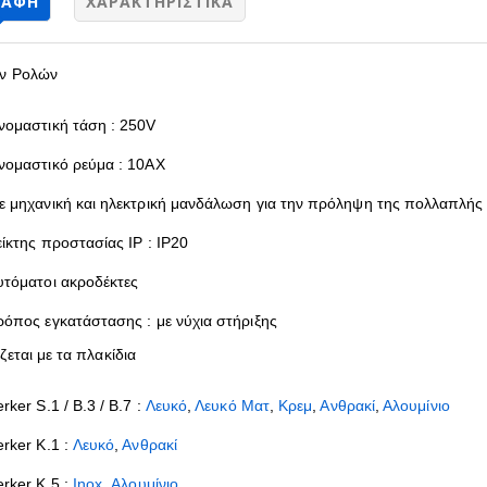
ΡΑΦΉ
ΧΑΡΑΚΤΗΡΙΣΤΙΚΆ
ν Ρολών
νομαστική τάση : 250V
νομαστικό ρεύμα : 10AX
ε μηχανική και ηλεκτρική μανδάλωση για την πρόληψη της πολλαπλής
είκτης προστασίας IP : IP20
υτόματοι ακροδέκτες
ρόπος εγκατάστασης : με νύχια στήριξης
εται με τα πλακίδια
rker S.1 / B.3 / B.7 :
Λευκό
,
Λευκό Ματ
,
Κρεμ
,
Ανθρακί
,
Αλουμίνιο
erker K.1 :
Λευκό
,
Ανθρακί
erker Κ.5 :
Inox
,
Αλουμίνιο