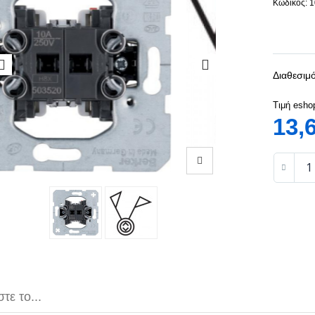
Κωδικός: 
Διαθεσιμό
Τιμή esho
13,
τε το...