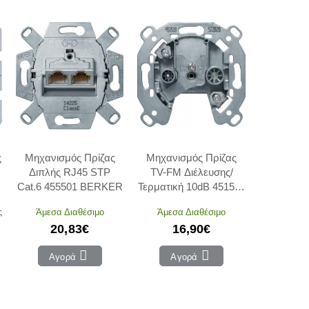
ς
Μηχανισμός Πρίζας
Μηχανισμός Πρίζας
Διπλής RJ45 STP
TV-FM Διέλευσης/
Cat.6 455501 BERKER
Τερματική 10dB 451510
BERKER
ς
Άμεσα Διαθέσιμο
Άμεσα Διαθέσιμο
20,83€
16,90€
Αγορά
Αγορά