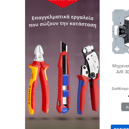
Μηχανισ
A/R 3
Διαθέσιμο
Α