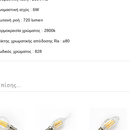
νομαστική ισχύς : 6W
ωτεινή ροή : 720 lumen
ερμοκρασία χρώματος : 2800k
είκτης χρωματικής απόδοσης Ra : ≥80
ωδικός χρώματος : 828
πίσης...