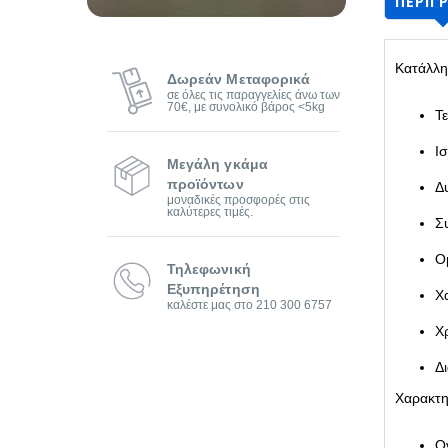
ΠΕΡΙΓ
Κατάλλη
Δωρεάν Μεταφορικά
σε όλες τις παραγγελίες άνω των
70€, με συνολικό βάρος <5kg
Τ
Ι
Μεγάλη γκάμα
προϊόντων
Δ
μοναδικές προσφορές στις
καλύτερες τιμές.
Σ
Ο
Τηλεφωνική
Εξυπηρέτηση
Χ
καλέστε μας στο 210 300 6757
Χ
Δ
Χαρακτη
Ο