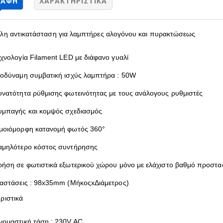
ΡΑΦΉ
ΧΑΡΑΚΤΗΡΙΣΤΙΚΆ
λη αντικατάσταση για λαμπτήρες αλογόνου και πυρακτώσεως
εχνολογία Filament LED με διάφανο γυαλί
σοδύναμη συμβατική ισχύς λαμπτήρα : 50W
υνατότητα ρύθμισης φωτεινότητας με τους ανάλογους ρυθμιστές
υμπαγής και κομψός σχεδιασμός
μοιόμορφη κατανομή φωτός 360°
αμηλότερο κόστος συντήρησης
ρήση σε φωτιστικά εξωτερικού χώρου μόνο με ελάχιστο βαθμό προστα
ιαστάσεις : 98x35mm (ΜήκοςxΔιάμετρος)
ριστικά
νομαστική τάση : 230V AC