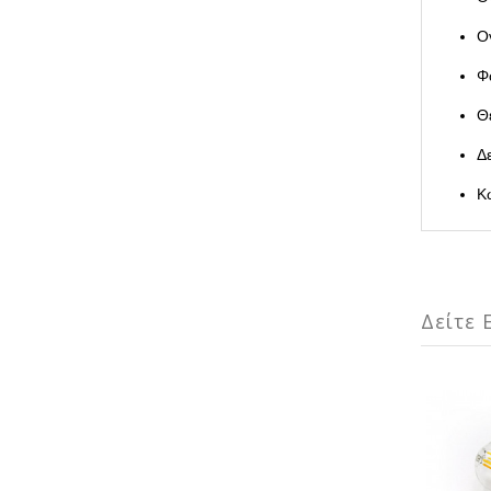
Ο
Φ
Θ
Δ
Κ
Δείτε Ε