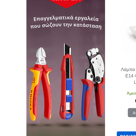
Λάμπα 
E14 
Άμεσ
Α