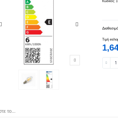
Κωδικός: 
Διαθεσιμό
Τιμή esho
1,6
τε το...