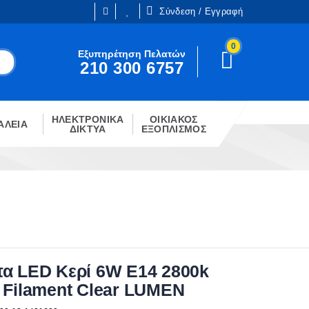
Σύνδεση / Εγγραφή
0
Είμαι ήδη πελάτης
Εξυπηρέτηση Πελατών
210 300 6757
Είστε ήδη εγγεγραμμένος;
!
Κάντε κλίκ στο παρακάτω κουμπί.
ΗΛΕΚΤΡΟΝΙΚΑ
ΟΙΚΙΑΚΟΣ
ΣΎΝΔΕΣΗ
ΑΛΕΙΑ
ΔΙΚΤΥΑ
ΕΞΟΠΛΙΣΜΟΣ
α LED Κερί 6W E14 2800k
 Filament Clear LUMEN