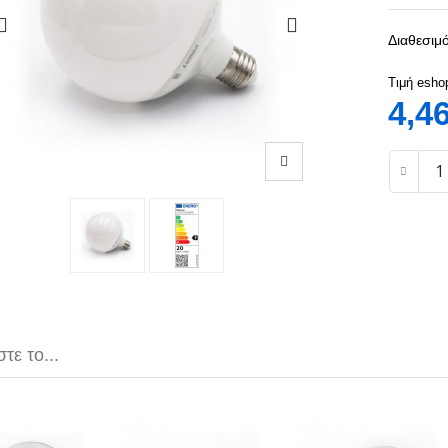
Διαθεσιμό
Τιμή esho
4,4
τε το...