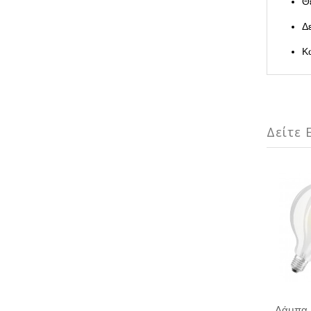
Θ
Δ
Κ
Δείτε Ε
Λάμπα 