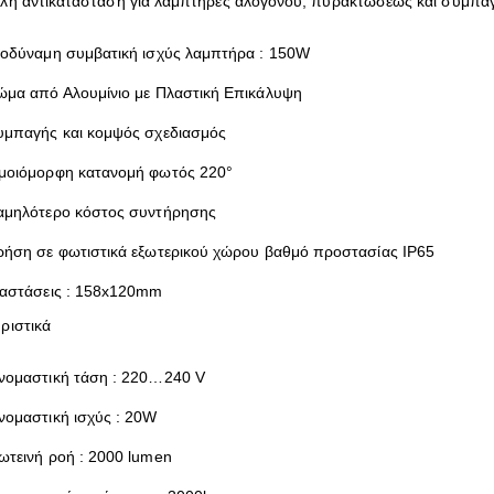
λη αντικατάσταση για λαμπτήρες αλογόνου, πυρακτώσεως και συμπ
σοδύναμη συμβατική ισχύς λαμπτήρα : 150W
ώμα από Αλουμίνιο με Πλαστική Επικάλυψη
υμπαγής και κομψός σχεδιασμός
μοιόμορφη κατανομή φωτός 220°
αμηλότερο κόστος συντήρησης
ρήση σε φωτιστικά εξωτερικού χώρου βαθμό προστασίας IP65
ιαστάσεις : 158x120mm
ριστικά
νομαστική τάση : 220…240 V
νομαστική ισχύς : 20W
ωτεινή ροή : 2000 lumen