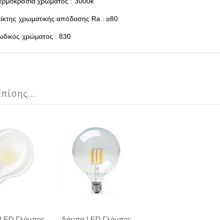
ερμοκρασία χρώματος : 3000k
είκτης χρωματικής απόδοσης Ra : ≥80
ωδικός χρώματος : 830
πίσης...
LED Γλόμπος
Λάμπα LED Γλόμπος