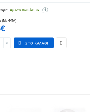
τητα:
Άμεσα Διαθέσιμο
p (Με ΦΠΑ)
6€
ΣΤΟ ΚΑΛΆΘΙ