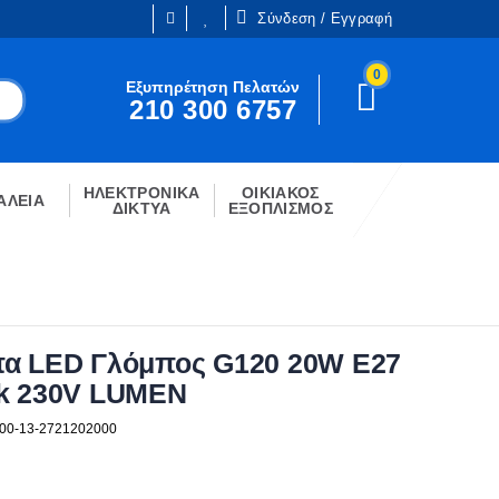
Σύνδεση / Εγγραφή
0
Είμαι ήδη πελάτης
Εξυπηρέτηση Πελατών
210 300 6757
Είστε ήδη εγγεγραμμένος;
!
Κάντε κλίκ στο παρακάτω κουμπί.
ΗΛΕΚΤΡΟΝΙΚΑ
ΟΙΚΙΑΚΟΣ
ΣΎΝΔΕΣΗ
ΑΛΕΙΑ
ΔΙΚΤΥΑ
ΕΞΟΠΛΙΣΜΟΣ
α LED Γλόμπος G120 20W E27
k 230V LUMEN
100-13-2721202000