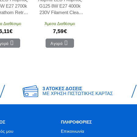
5W E27 2700k
G125 8W E27 4000k
athom Retrofit
230V Filament Clear
OSRAM
GEYER
α Διαθέσιμο
Άμεσα Διαθέσιμο
6,11€
7,59€
γορά
Αγορά
3 ΑΤΟΚΕΣ ΔΟΣΕΙΣ
ΜΕ ΧΡΗΣΗ ΠΙΣΤΩΤΙΚΗΣ ΚΑΡΤΑΣ
ΟΣ
ΠΛΗΡΟΦΟΡΙΕΣ
ός μου
Επικοινωνία