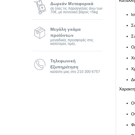
Κατάλλη
Δωρεάν Μεταφορικά
σε όλες τις παραγγελίες άνω των
70€, με συνολικό βάρος <5kg
Ι
Σ
Μεγάλη γκάμα
προϊόντων
Σ
μοναδικές προσφορές στις
καλύτερες τιμές.
Ο
Χ
Τηλεφωνική
Εξυπηρέτηση
Χ
καλέστε μας στο 210 300 6757
Δ
Χαρακτη
Ο
Ο
Φ