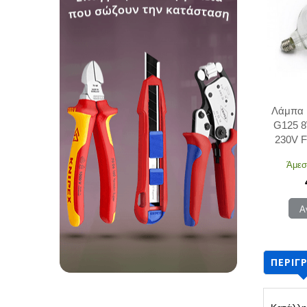
Λάμπα 
G125 8
230V F
Άμεσ
Α
ΠΕΡΙΓ